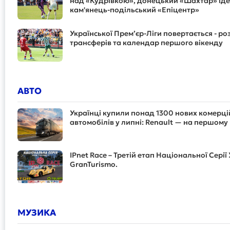
над «Кудрівкою», донецький «Шахтар» їде
кам'янець-подільський «Епіцентр»
Української Прем’єр-Ліги повертається - ро
трансферів та календар першого вікенду
АВТО
Українці купили понад 1300 нових комерц
автомобілів у липні: Renault — на першому 
IPnet Race – Третій етап Національної Серії 
GranTurismo.
МУЗИКА