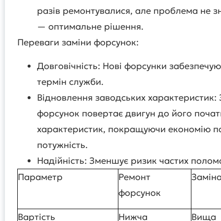
разів ремонтувалися, але проблема не з
— оптимальне рішення.
Переваги заміни форсунок:
Довговічність: Нові форсунки забезпечу
термін служби.
Відновлення заводських характеристик: 
форсунок повертає двигун до його почат
характеристик, покращуючи економію п
потужність.
Надійність: Зменшує ризик частих полом
Параметр
Ремонт
Замін
форсунок
Вартість
Нижча
Вища