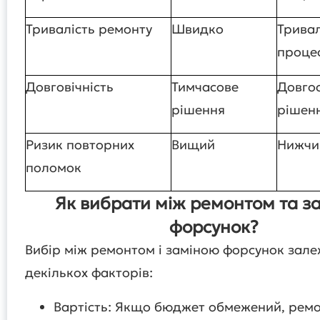
Тривалість ремонту
Швидко
Трива
проце
Довговічність
Тимчасове
Довго
рішення
рішен
Ризик повторних
Вищий
Нижчи
поломок
Як вибрати між ремонтом та з
форсунок?
Вибір між ремонтом і заміною форсунок зале
декількох факторів:
Вартість: Якщо бюджет обмежений, рем