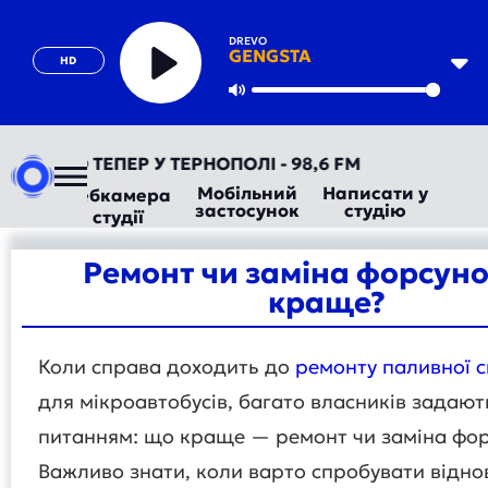
DREVO
GENGSTA
HD
Play
Mute
ОРАДІО ТЕПЕР У ТЕРНОПОЛІ - 98,6 FM
Мобільний
Написати у
Вебкамера
застосунок
студію
студії
Ремонт чи заміна форсуно
краще?
Коли справа доходить до
ремонту паливної с
для мікроавтобусів, багато власників задают
питанням: що краще — ремонт чи заміна фо
Важливо знати, коли варто спробувати відно