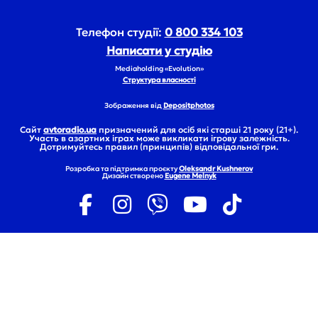
Телефон студії:
0 800 334 103
Написати у студію
Mediaholding «Evolution»
Структура власності
Зображення від
Depositphotos
Сайт
avtoradio.ua
призначений для осіб які старші 21 року (21+).
Участь в азартних іграх може викликати ігрову залежність.
Дотримуйтесь правил (принципів) відповідальної гри.
Розробка та підтримка проєкту
Oleksandr Kushnerov
Дизайн створено
Eugene Melnyk