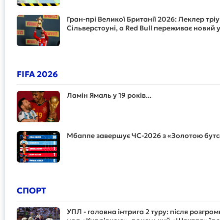
Гран-прі Великої Британії 2026: Леклер трі
Сільверстоуні, а Red Bull переживає новий 
FIFA 2026
Ламін Ямаль у 19 років...
Мбаппе завершує ЧС-2026 з «Золотою бут
СПОРТ
УПЛ - головна інтрига 2 туру: після розгро