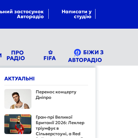
ьний застосунок
Написати у
Авторадіо
студію
БІЖИ З
ПРО
⚽
И
РАДІО
FIFA
АВТОРАДІО
АКТУАЛЬНІ
Перенос концерту
Дніпро
Гран-прі Великої
Британії 2026: Леклер
тріумфує в
Сільверстоуні, а Red