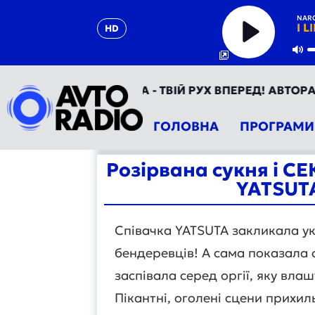
NARC
I L
HD
Play
Mu
ВТОРАДІО УКРАЇНА - ТВІЙ РУХ ВПЕРЕД! АВТОРАДІО ТЕ
ГОЛОВНА
ПРОГРАМИ
Розірвана сукня і С
YATSUTA
Співачка YATSUTA закликала ук
бендеревців! А сама показала 
заспівала серед оргії, яку вл
Пікантні, оголені сцени прихи