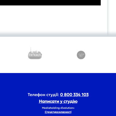
Телефон студії:
0 800 334 103
Написати у студію
Mediaholding «Evolution»
Структура власності