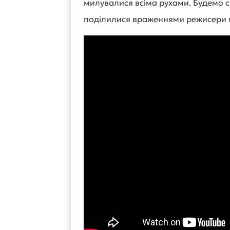
милувалися всіма рухами. Будемо сп
поділилися враженнями режисери 