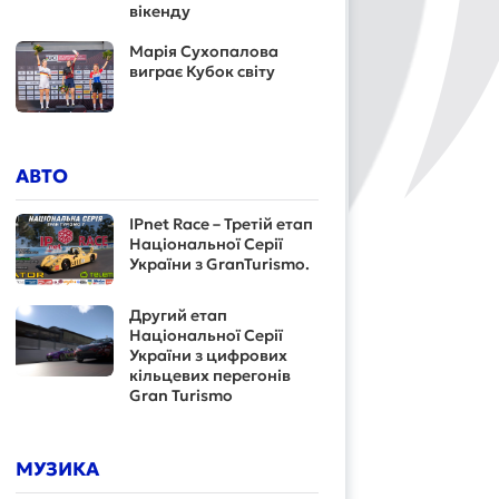
вікенду
Марія Сухопалова
виграє Кубок світу
АВТО
IPnet Race – Третій етап
Національної Серії
України з GranTurismo.
Другий етап
Національної Серії
України з цифрових
кільцевих перегонів
Gran Turismo
МУЗИКА