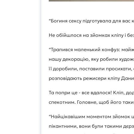
“Богиня сексу підготувала для вас 
Не обійшлося на зйомках кліпу і б
“Трапився маленький конфуз: майже
нашу декорацію, яку робили художни
її доробили, поставили просихати, а
розповідають режисери кліпу Дани
Та попри це - все вдалося! Кліп, д
спекотним. Головне, щоб його так
“Найцікавішим моментом зйомок ц
пікантними, вони були такими дєрз