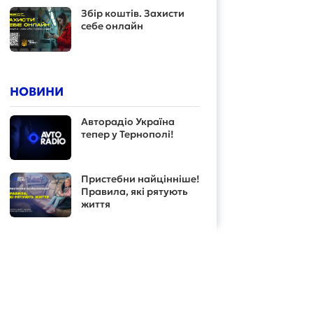
Збір коштів. Захисти
себе онлайн
НОВИНИ
Авторадіо Україна
тепер у Тернополі!
Пристебни найцінніше!
Правила, які рятують
життя