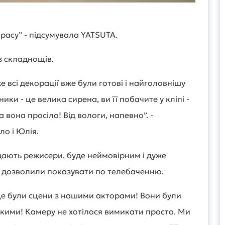
красу” - підсумувала YATSUTA.
ез складнощів.
 всі декорації вже були готові і найголовнішу
ки - це велика сирена, ви її побачите у кліпі -
 вона просіла! Від вологи, напевно”. -
ло і Юлія.
одають режисери, буде неймовірним і дуже
и дозволили показувати по телебаченню.
е були сцени з нашими акторами! Вони були
кими! Камеру не хотілося вимикати просто. Ми