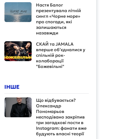
Настя Балог
презентувала літній
сингл «Чорне море»
про спогади, які
залишаються
назавжди
СКАЙ та JAMALA
вперше об’єдналися у
спільній рок-
колаборації
"Божевільні"
ІНШЕ
Що відбувається?
Олександр
Пономарьов
несподівано закріпив
три загадкові пости в
Instagram: фанати вже
будують власні теорії