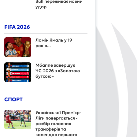
Bull переживає новий
удар
FIFA 2026
Ламін Ямаль у 19
років...
Мбаппе завершує
ЧС-2026 з «Золотою
бутсою»
СПОРТ
Української Прем’єр-
Ліги повертається -
розбір головних
трансферів та
календар першого