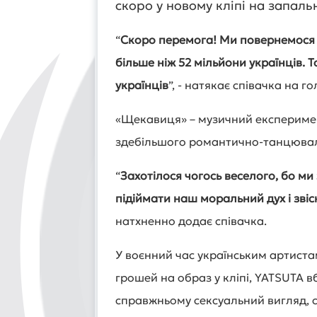
скоро у новому кліпі на запал
“
Скоро перемога! Ми повернемося д
більше ніж 52 мільйони українців. Т
українців
”, - натякає співачка на г
«Щекавиця» – музичний експеримен
здебільшого романтично-танцювал
“
Захотілося чогось веселого, бо ми
підіймати наш моральний дух і зві
натхненно додає співачка.
У воєнний час українським артиста
грошей на образ у кліпі, YATSUTA в
справжньому сексуальний вигляд, с