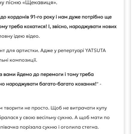
ьну пісню «Щекавиця».
о кордонів 91-го року і нам дуже потрібно ще
ому треба кохатися! І, звісно, народжувати нових
оловну ідею відео.
т для артистки. Адже у репертуарі YATSUTA
ьні композиції.
 з вами йдемо до перемоги і тому треба
сно народжувати багато-багато кохання!
” -
м творити не просто. Щоб не витрачати купу
бралася у свою весільну сукню. А щоб мати по
півачка порізала сукню і оголила стегна.