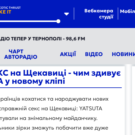
OTIC THRUST
Вебкамера
Мобіл
IKE IT
студії
te
ПЕР У ТЕРНОПОЛІ - 98,6 FM
ЧАРТ
АКЦІЇ
ВІДЕО
НОВИН
АВТОРАДІО
ЕКС на Щекавиці - чим здивує
 у новому кліпі
раїнців кохатися та народжувати нових
справжній секс на Щекавиці: YATSUTA
аштували на знімальному майданчику.
льники зірки зможуть побачити вже дуже