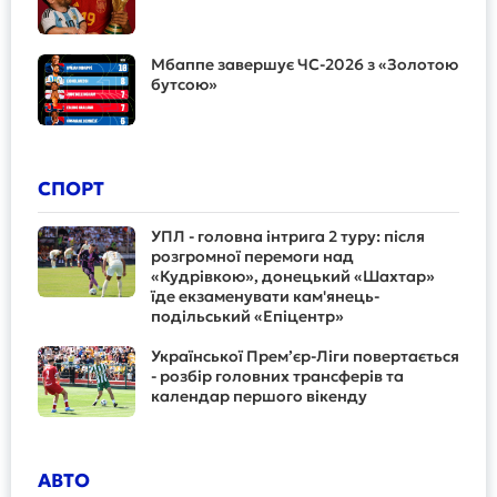
Мбаппе завершує ЧС-2026 з «Золотою
бутсою»
СПОРТ
УПЛ - головна інтрига 2 туру: після
розгромної перемоги над
«Кудрівкою», донецький «Шахтар»
їде екзаменувати кам'янець-
подільський «Епіцентр»
Української Прем’єр-Ліги повертається
- розбір головних трансферів та
календар першого вікенду
АВТО