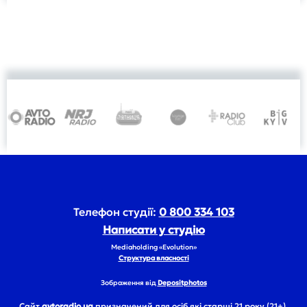
Телефон студії:
0 800 334 103
Написати у студію
Mediaholding «Evolution»
Структура власності
Зображення від
Depositphotos
Сайт
avtoradio.ua
призначений для осіб які старші 21 року (21+).