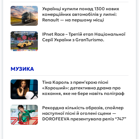
Українці купили понад 1300 нових
комерційних автомобілів у липні:
Renault — на першому місці
IPnet Race – Третій етап Національної
Серії України з GranTurismo.
МУЗИКА
Тіна Кароль з прем’єрою пісні
«Хороший»: детективна драма про
кохання, яке не бере навіть поліграф
Рекордна кількість образів, спойлер
наступної пісні й оголені сцени —
DOROFEEVA презентувала реліз “747”