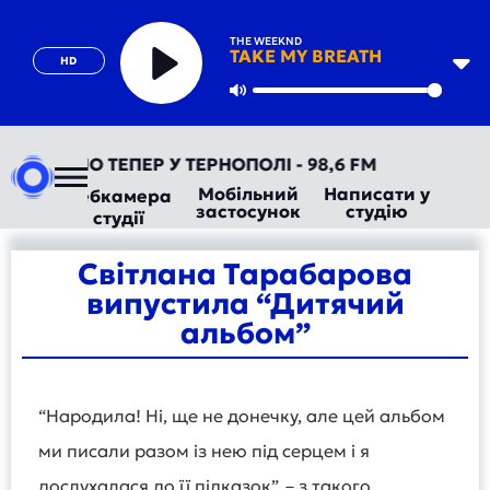
THE WEEKND
TAKE MY BREATH
HD
Play
Mute
ВТОРАДІО ТЕПЕР У ТЕРНОПОЛІ - 98,6 FM
Мобільний
Написати у
Вебкамера
застосунок
студію
студії
Світлана Тарабарова
випустила “Дитячий
альбом”
“Народила! Ні, ще не донечку, але цей альбом
ми писали разом із нею під серцем і я
дослухалася до її підказок”, – з такого