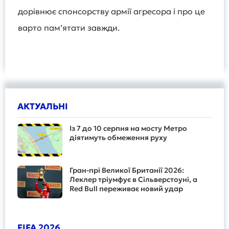
дорівнює спонсорству армії агресора і про це
варто пам’ятати завжди.
АКТУАЛЬНІ
Із 7 до 10 серпня на мосту Метро
діятимуть обмеження руху
Гран-прі Великої Британії 2026:
Леклер тріумфує в Сільверстоуні, а
Red Bull переживає новий удар
FIFA 2026