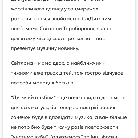
жартівливого допису у соцмережах
розпочинається знайомство із «Дитячим
альбомом» Світлани Тарабарової, яка на
девʼятому місяці своєї третьої вагітності
презентує музичну новинку.
Світлана – мама двох, а найближчими
тижнями вже трьох дітей, тож гостро відчуває
потреби молодих батьків.
“Дитячий альбом” – це наче швидка допомога
для всіх матусь, бо тепер за настрій ваших
сонечок буде відповідати музика, а вам більше
не потрібно буде тисячу разів повторювати
“чистимо зуби”, “одягаємося” та інші фрази.