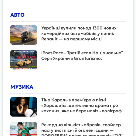
АВТО
Українці купили понад 1300 нових
комерційних автомобілів у липні:
Renault — на першому місці
IPnet Race – Третій етап Національної
Серії України з GranTurismo.
МУЗИКА
Тіна Кароль з прем’єрою пісні
«Хороший»: детективна драма про
кохання, яке не бере навіть поліграф
Рекордна кількість образів, спойлер
наступної пісні й оголені сцени —
DOROFEEVA презентувала реліз “747”