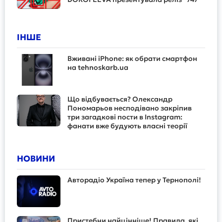
ІНШЕ
Вживані iPhone: як обрати смартфон
на tehnoskarb.ua
Що відбувається? Олександр
Пономарьов несподівано закріпив
три загадкові пости в Instagram:
фанати вже будують власні теорії
НОВИНИ
Авторадіо Україна тепер у Тернополі!
Пристебни найцінніше! Правила, які