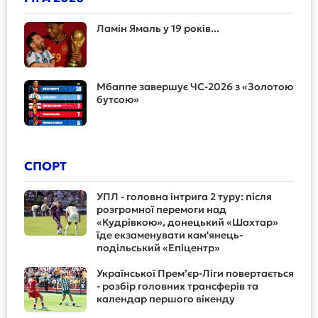
Ламін Ямаль у 19 років...
Мбаппе завершує ЧС-2026 з «Золотою
бутсою»
СПОРТ
УПЛ - головна інтрига 2 туру: після
розгромної перемоги над
«Кудрівкою», донецький «Шахтар»
їде екзаменувати кам'янець-
подільський «Епіцентр»
Української Прем’єр-Ліги повертається
- розбір головних трансферів та
календар першого вікенду