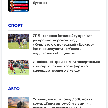
бутсою»
СПОРТ
УПЛ - головна інтрига 2 туру: після
розгромної перемоги над
«Кудрівкою», донецький «Шахтар»
їде екзаменувати кам'янець-
подільський «Епіцентр»
Української Прем’єр-Ліги повертається
- розбір головних трансферів та
календар першого вікенду
АВТО
Українці купили понад 1300 нових
комерційних автомобілів у липні:
Renault — на першому місці