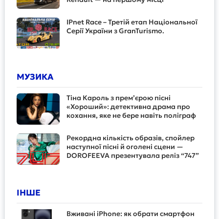
IPnet Race – Третій етап Національної
Серії України з GranTurismo.
МУЗИКА
Тіна Кароль з прем’єрою пісні
«Хороший»: детективна драма про
кохання, яке не бере навіть поліграф
Рекордна кількість образів, спойлер
наступної пісні й оголені сцени —
DOROFEEVA презентувала реліз “747”
ІНШЕ
Вживані iPhone: як обрати смартфон