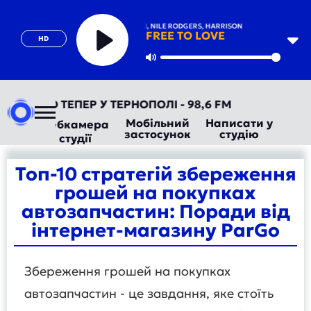
DURAN DURAN, NILE RODGERS, HARRISON
FREE TO LOVE
HD
Play
Mute
ОРАДІО ТЕПЕР У ТЕРНОПОЛІ - 98,6 FM
Мобільний
Написати у
Вебкамера
застосунок
студію
студії
Топ-10 стратегій збереження
грошей на покупках
автозапчастин: Поради від
інтернет-магазину ParGo
Збереження грошей на покупках
автозапчастин - це завдання, яке стоїть