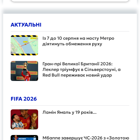
АКТУАЛЬНІ
Із 7 до 10 серпня на мосту Метро
діятимуть обмеження руху
Гран-прі Великої Британії 2026:
Леклер тріумфує в Сільверстоуні, а
Red Bull переживає новий удар
FIFA 2026
Ламін Ямаль у 19 років...
Мбаппе завершує ЧС-2026 з «Золотою