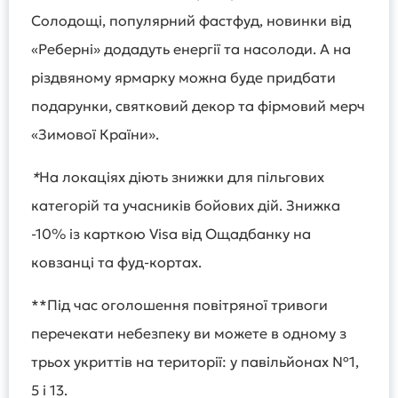
Солодощі, популярний фастфуд, новинки від
«Реберні» додадуть енергії та насолоди. А на
різдвяному ярмарку можна буде придбати
подарунки, святковий декор та фірмовий мерч
«Зимової Країни».
*
На локаціях діють знижки для пільгових
категорій та учасників бойових дій. Знижка
-10% із карткою Visa від Ощадбанку на
ковзанці та фуд-кортах.
**Під час оголошення повітряної тривоги
перечекати небезпеку ви можете в одному з
трьох укриттів на території: у павільйонах №1,
5 і 13.