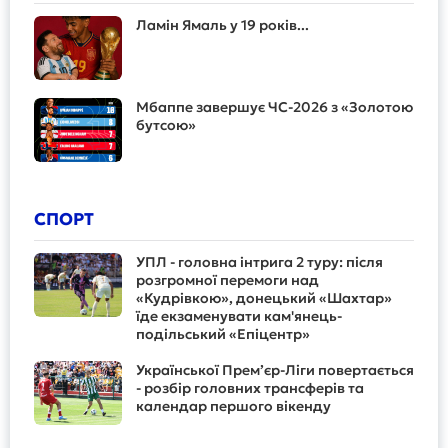
Ламін Ямаль у 19 років...
Мбаппе завершує ЧС-2026 з «Золотою
бутсою»
СПОРТ
УПЛ - головна інтрига 2 туру: після
розгромної перемоги над
«Кудрівкою», донецький «Шахтар»
їде екзаменувати кам'янець-
подільський «Епіцентр»
Української Прем’єр-Ліги повертається
- розбір головних трансферів та
календар першого вікенду