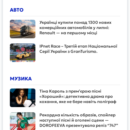
АВТО
Українці купили понад 1300 нових
комерційних автомобілів у липні:
Renault — на першому місці
IPnet Race – Третій етап Національної
Серії України з GranTurismo.
МУЗИКА
Тіна Кароль з прем’єрою пісні
«Хороший»: детективна драма про
кохання, яке не бере навіть поліграф
Рекордна кількість образів, спойлер
наступної пісні й оголені сцени —
DOROFEEVA презентувала реліз “747”