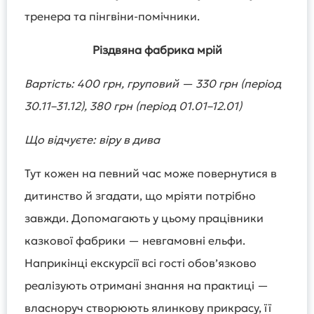
тренера та пінгвіни-помічники.
Різдвяна фабрика мрій
Вартість: 400 грн, груповий — 330 грн (період
30.11–31.12), 380 грн (період 01.01–12.01)
Що відчуєте: віру в дива
Тут кожен на певний час може повернутися в
дитинство й згадати, що мріяти потрібно
завжди. Допомагають у цьому працівники
казкової фабрики — невгамовні ельфи.
Наприкінці екскурсії всі гості обовʼязково
реалізують отримані знання на практиці —
власноруч створюють ялинкову прикрасу, її