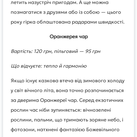
летить назустріч пригодам. А ще можна
позмагатися з друзями або із собою — цього
року гірка облаштована радарами швидкості.
Оранжерея чар
Вартість: 120 грн, пільговий — 95 грн
Що відчуєте: тепло й гармонію
Якщо існує казкова втеча від зимового холоду
у світ вічного літа, вона точно розпочинається
за дверима Оранжереї чар. Серед екзотичних
рослин час ніби зупиняється: вічнозелені
рослини, пальми, що тримають зоряне небо, і
фотозони, натхнені фантазією Божевільного