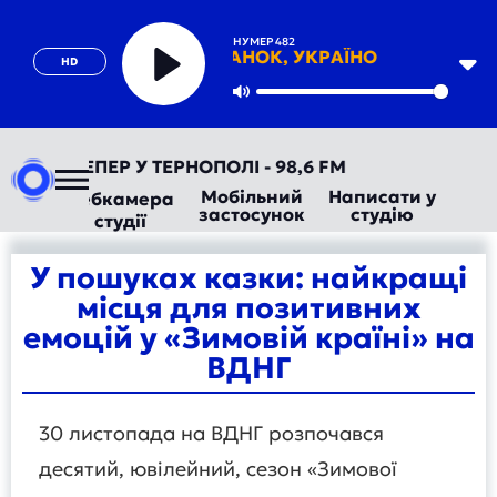
НУМЕР 482
ДОБРИЙ РАНОК, УКРАЇНО
HD
Play
Mute
ДІО ТЕПЕР У ТЕРНОПОЛІ - 98,6 FM
Мобільний
Написати у
Вебкамера
застосунок
студію
студії
У пошуках казки: найкращі
місця для позитивних
емоцій у «Зимовій країні» на
ВДНГ
30 листопада на ВДНГ розпочався
десятий, ювілейний, сезон «Зимової