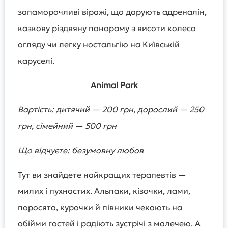
запаморочливі віражі, що дарують адреналін,
казкову різдвяну панораму з висоти колеса
огляду чи легку ностальгію на Київській
каруселі.
Animal Park
Вартість: дитячий — 200 грн, дорослий — 250
грн, сімейний — 500 грн
Що відчуєте: безумовну любов
Тут ви знайдете найкращих терапевтів —
милих і пухнастих. Альпаки, кізочки, лами,
поросята, курочки й півники чекають на
обійми гостей і радіють зустрічі з малечею. А