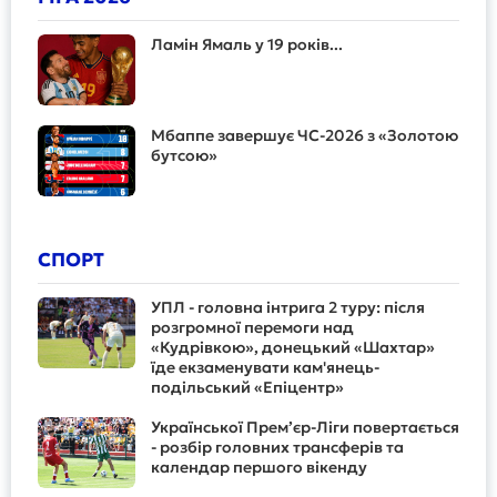
Ламін Ямаль у 19 років...
Мбаппе завершує ЧС-2026 з «Золотою
бутсою»
СПОРТ
УПЛ - головна інтрига 2 туру: після
розгромної перемоги над
«Кудрівкою», донецький «Шахтар»
їде екзаменувати кам'янець-
подільський «Епіцентр»
Української Прем’єр-Ліги повертається
- розбір головних трансферів та
календар першого вікенду