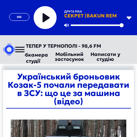
ДРУГА РІКА
СЕКРЕТ (BAKUN REMIX)
HD
Play
Mute
ОРАДІО ТЕПЕР У ТЕРНОПОЛІ - 98,6 FM
Мобільний
Написати у
Вебкамера
застосунок
студію
студії
Український броньовик
Козак-5 почали передавати
в ЗСУ: що це за машина
(відео)