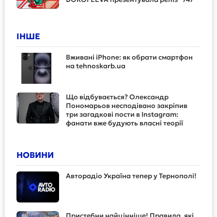
ІНШЕ
Вживані iPhone: як обрати смартфон
на tehnoskarb.ua
Що відбувається? Олександр
Пономарьов несподівано закріпив
три загадкові пости в Instagram:
фанати вже будують власні теорії
НОВИНИ
Авторадіо Україна тепер у Тернополі!
Пристебни найцінніше! Правила, які