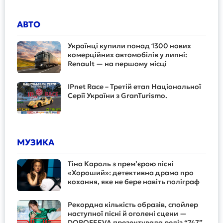
АВТО
Українці купили понад 1300 нових
комерційних автомобілів у липні:
Renault — на першому місці
IPnet Race – Третій етап Національної
Серії України з GranTurismo.
МУЗИКА
Тіна Кароль з прем’єрою пісні
«Хороший»: детективна драма про
кохання, яке не бере навіть поліграф
Рекордна кількість образів, спойлер
наступної пісні й оголені сцени —
DOROFEEVA презентувала реліз “747”