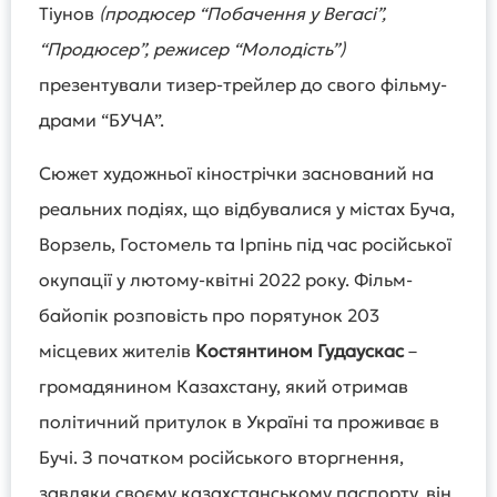
Тіунов
(продюсер “Побачення у Вегасі”,
“Продюсер”, режисер “Молодість”)
презентували тизер-трейлер до свого фільму-
драми “БУЧА”.
Сюжет художньої кінострічки заснований на
реальних подіях, що відбувалися у містах Буча,
Ворзель, Гостомель та Ірпінь під час російської
окупації у лютому-квітні 2022 року. Фільм-
байопік розповість про порятунок 203
місцевих жителів
Костянтином Гудаускас
–
громадянином Казахстану, який отримав
політичний притулок в Україні та проживає в
Бучі. З початком російського вторгнення,
завдяки своєму казахстанському паспорту, він