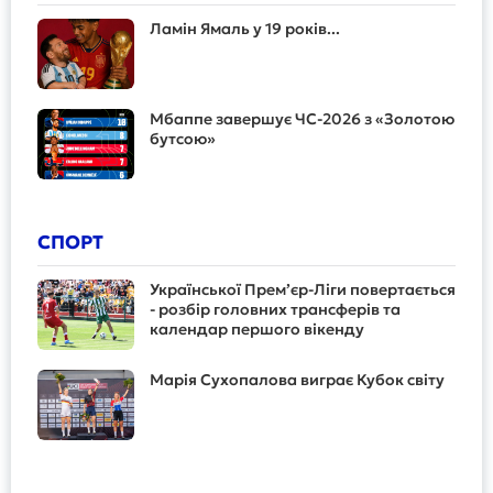
Ламін Ямаль у 19 років...
Мбаппе завершує ЧС-2026 з «Золотою
бутсою»
СПОРТ
Української Прем’єр-Ліги повертається
- розбір головних трансферів та
календар першого вікенду
Марія Сухопалова виграє Кубок світу