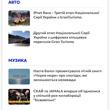
АВТО
IPnet Race – Третій етап Національної
Серії України з GranTurismo.
Другий етап Національної Серії
України з цифрових кільцевих
перегонів Gran Turismo
МУЗИКА
Настя Балог презентувала літній сингл
«Чорне море» про спогади, які
залишаються назавжди
СКАЙ та JAMALA вперше об’єдналися
у спільній рок-колаборації
"Божевільні"