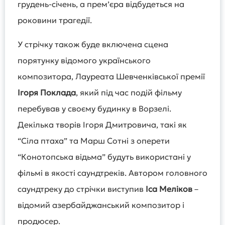
грудень-січень, а премʼєра відбудеться на
роковини трагедії.
У стрічку також буде включена сцена
порятунку відомого українського
композитора, Лауреата Шевченківської премії
Ігоря Поклада
, який під час подій фільму
перебував у своєму будинку в Ворзелі.
Декілька творів Ігоря Дмитровича, такі як
“Сіла птаха” та Марш Сотні з оперети
“Конотопська відьма” будуть використані у
фільмі в якості саундтреків. Автором головного
саундтреку до стрічки виступив
Іса Меліков
–
відомий азербайджанський композитор і
продюсер.