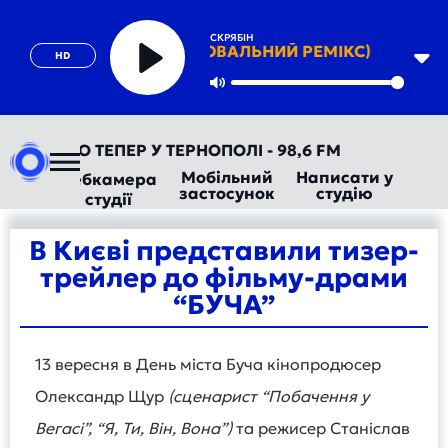
СКРЯБІН
ПАДАЙ (ТАНЦЮВАЛЬНИЙ РЕМІКС)
HD
Play
Mute
ТОРАДІО ТЕПЕР У ТЕРНОПОЛІ - 98,6 FM
Мобільний
Написати у
Вебкамера
застосунок
студію
студії
В Києві представили тизер-
трейлер до фільму-драми
“БУЧА”
13 вересня в День міста Буча кінопродюсер
Олександр Щур
(сценарист “Побачення у
Вегасі”, “Я, Ти, Він, Вона”)
та режисер Станіслав