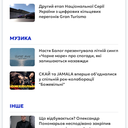
Другий етап Національної Серії
України з цифрових кільцевих
перегонів Gran Turismo
МУЗИКА
Настя Балог презентувала літній сингл
«Чорне море» про спогади, які
залишаються назавжди
СКАЙ та JAMALA вперше об’єдналися
у спільній рок-колаборації
"Божевільні"
ІНШЕ
Що відбувається? Олександр
Пономарьов несподівано закріпив