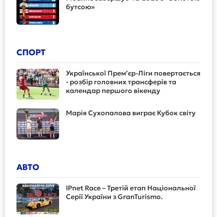
бутсою»
СПОРТ
Української Прем’єр-Ліги повертається
- розбір головних трансферів та
календар першого вікенду
Марія Сухопалова виграє Кубок світу
АВТО
IPnet Race – Третій етап Національної
Серії України з GranTurismo.