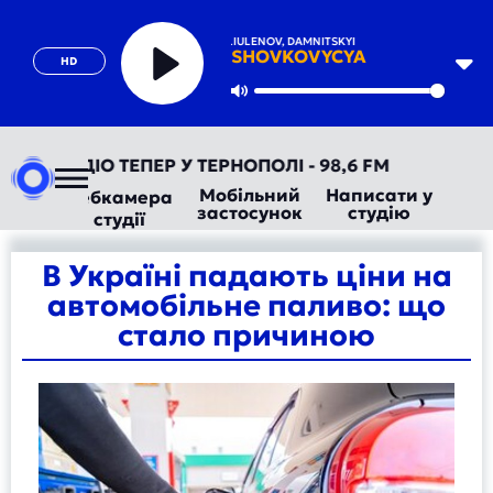
IVAN LIULENOV, DAMNITSKYI
SHOVKOVYCYA
HD
Play
Mute
АВТОРАДІО ТЕПЕР У ТЕРНОПОЛІ - 98,6 FM
Мобільний
Написати у
Вебкамера
застосунок
студію
студії
В Україні падають ціни на
автомобільне паливо: що
стало причиною