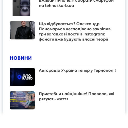
Вживані iPhone: як обрати смартфон
на tehnoskarb.ua
Що відбувається? Олександр
Пономарьов несподівано закріпив
три загадкові пости в Instagram:
фанати вже будують власні теорії
НОВИНИ
Авторадіо Україна тепер у Тернополі!
Пристебни найцінніше! Правила, які
рятують життя