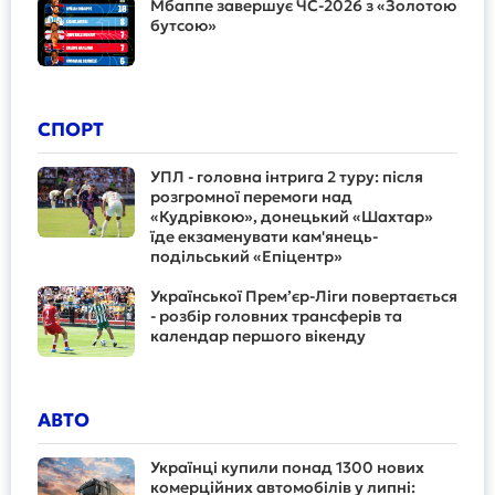
Мбаппе завершує ЧС-2026 з «Золотою
бутсою»
СПОРТ
УПЛ - головна інтрига 2 туру: після
розгромної перемоги над
«Кудрівкою», донецький «Шахтар»
їде екзаменувати кам'янець-
подільський «Епіцентр»
Української Прем’єр-Ліги повертається
- розбір головних трансферів та
календар першого вікенду
АВТО
Українці купили понад 1300 нових
комерційних автомобілів у липні: