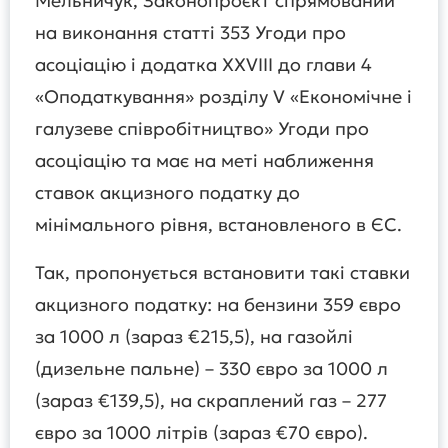
Мельничук, Законопроєкт спрямований
на виконання статті 353 Угоди про
асоціацію і додатка XXVIII до глави 4
«Оподаткування» розділу V «Економічне і
галузеве співробітництво» Угоди про
асоціацію та має на меті наближення
ставок акцизного податку до
мінімального рівня, встановленого в ЄС.
Так, пропонується встановити такі ставки
акцизного податку: на бензини 359 євро
за 1000 л (зараз €215,5), на газойлі
(дизельне пальне) – 330 євро за 1000 л
(зараз €139,5), на скраплений газ – 277
євро за 1000 літрів (зараз €70 євро).