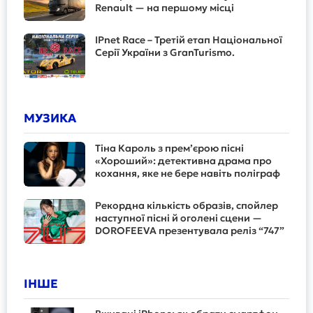
Renault — на першому місці
IPnet Race – Третій етап Національної
Серії України з GranTurismo.
МУЗИКА
Тіна Кароль з прем’єрою пісні
«Хороший»: детективна драма про
кохання, яке не бере навіть поліграф
Рекордна кількість образів, спойлер
наступної пісні й оголені сцени —
DOROFEEVA презентувала реліз “747”
ІНШЕ