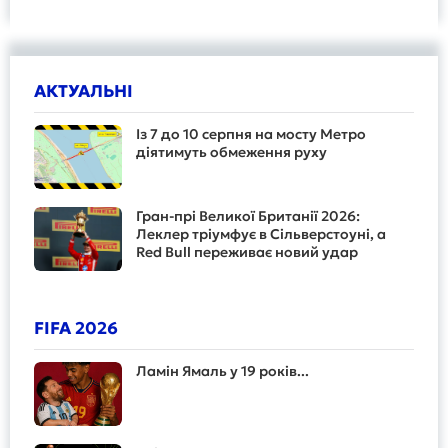
АКТУАЛЬНІ
Із 7 до 10 серпня на мосту Метро
діятимуть обмеження руху
Гран-прі Великої Британії 2026:
Леклер тріумфує в Сільверстоуні, а
Red Bull переживає новий удар
FIFA 2026
Ламін Ямаль у 19 років...