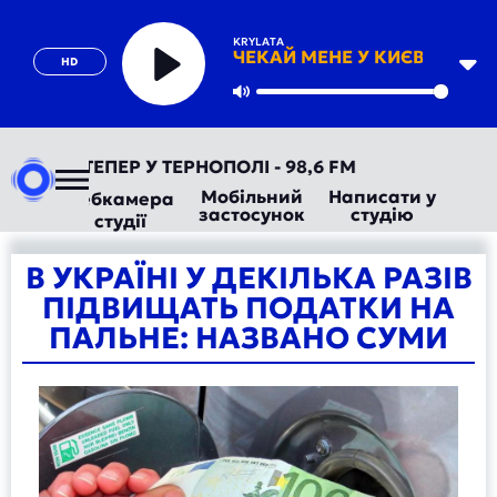
KRYLATA
ЧЕКАЙ МЕНЕ У КИЄВІ
HD
Play
Mute
РАДІО ТЕПЕР У ТЕРНОПОЛІ - 98,6 FM
Мобільний
Написати у
Вебкамера
застосунок
студію
студії
В УКРАЇНІ У ДЕКІЛЬКА РАЗІВ
ПІДВИЩАТЬ ПОДАТКИ НА
ПАЛЬНЕ: НАЗВАНО СУМИ