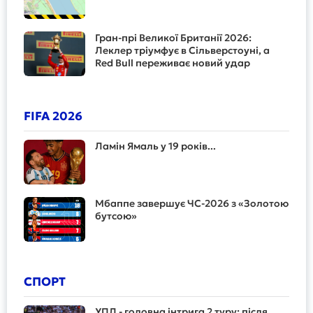
Гран-прі Великої Британії 2026:
Леклер тріумфує в Сільверстоуні, а
Red Bull переживає новий удар
FIFA 2026
Ламін Ямаль у 19 років...
Мбаппе завершує ЧС-2026 з «Золотою
бутсою»
СПОРТ
УПЛ - головна інтрига 2 туру: після