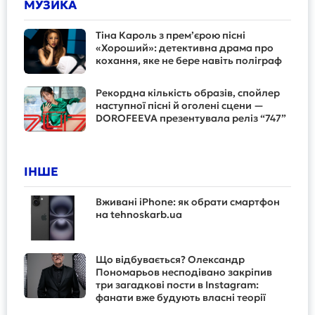
МУЗИКА
Тіна Кароль з прем’єрою пісні
«Хороший»: детективна драма про
кохання, яке не бере навіть поліграф
Рекордна кількість образів, спойлер
наступної пісні й оголені сцени —
DOROFEEVA презентувала реліз “747”
ІНШЕ
Вживані iPhone: як обрати смартфон
на tehnoskarb.ua
Що відбувається? Олександр
Пономарьов несподівано закріпив
три загадкові пости в Instagram:
фанати вже будують власні теорії