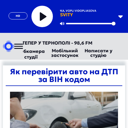
OLEH SKRIPKA, VOPLI VIDOPLIASOVA
SVITY
HD
Play
Mute
РАДІО ТЕПЕР У ТЕРНОПОЛІ - 98,6 FM
Мобільний
Написати у
Вебкамера
застосунок
студію
студії
Як перевірити авто на ДТП
за ВІН кодом