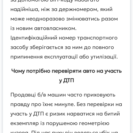
надійніша, ніж за держномером, який
може неодноразово змінюватись разом
із новим автовласником.
Ідентифікаційний номер транспортного
засобу зберігається за ним до повного
припинення експлуатації або утилізації.
Чому потрібно перевіряти авто на участь
у ДТП
Продавці б/в машин часто приховують
правду про їхнє минуле. Без перевірки на
участь у ДТП є ризик нарватися на битий
екземпляр із порушеною геометрією
кузова. Під час руху він ведеться убік на