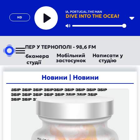
ALOK, ZEEBA, PORTUGAL.THE MAN
DIVE INTO THE OCEAN
HD
Play
Mute
ТЕПЕР У ТЕРНОПОЛІ - 98,6 FM
Мобільний
Написати у
Вебкамера
застосунок
студію
студії
Новини | Новини