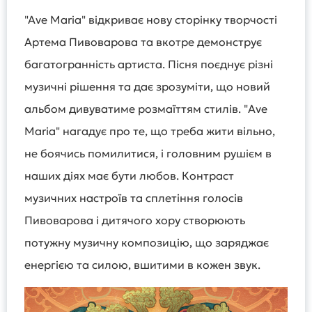
"Ave Maria" відкриває нову сторінку творчості
Артема Пивоварова та вкотре демонструє
багатогранність артиста. Пісня поєднує різні
музичні рішення та дає зрозуміти, що новий
альбом дивуватиме розмаїттям стилів. "Ave
Maria" нагадує про те, що треба жити вільно,
не боячись помилитися, і головним рушієм в
наших діях має бути любов. Контраст
музичних настроїв та сплетіння голосів
Пивоварова і дитячого хору створюють
потужну музичну композицію, що заряджає
енергією та силою, вшитими в кожен звук.