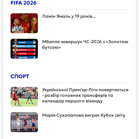
FIFA 2026
Ламін Ямаль у 19 років...
Мбаппе завершує ЧС-2026 з «Золотою
бутсою»
СПОРТ
Української Прем’єр-Ліги повертається
- розбір головних трансферів та
календар першого вікенду
Марія Сухопалова виграє Кубок світу