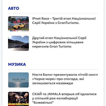
АВТО
IPnet Race – Третій етап Національної
Серії України з GranTurismo.
Другий етап Національної Серії
України з цифрових кільцевих
перегонів Gran Turismo
МУЗИКА
Настя Балог презентувала літній сингл
«Чорне море» про спогади, які
залишаються назавжди
СКАЙ та JAMALA вперше об’єдналися
у спільній рок-колаборації
"Божевільні"