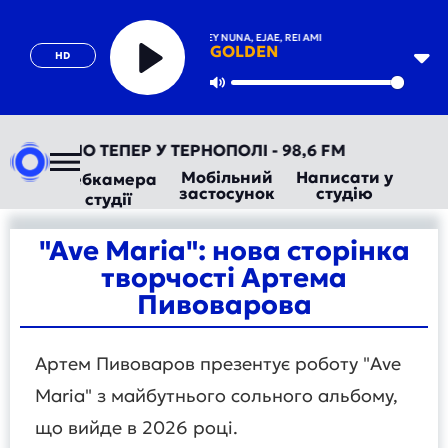
AUDREY NUNA, EJAE, REI AMI
GOLDEN
HD
Play
Mute
ВТОРАДІО ТЕПЕР У ТЕРНОПОЛІ - 98,6 FM
Мобільний
Написати у
Вебкамера
застосунок
студію
студії
"Ave Maria": нова сторінка
творчості Артема
Пивоварова
Артем Пивоваров презентує роботу "Ave
Maria" з майбутнього сольного альбому,
що вийде в 2026 році.