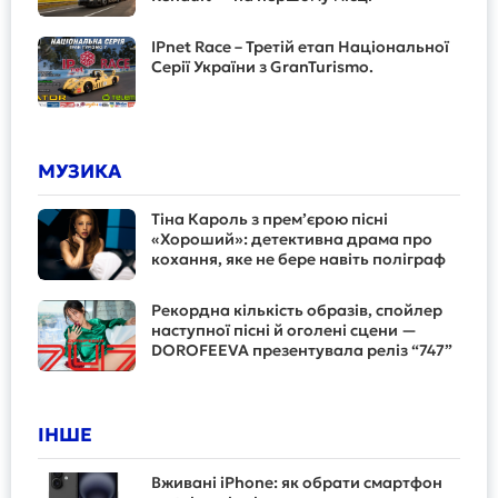
IPnet Race – Третій етап Національної
Серії України з GranTurismo.
МУЗИКА
Тіна Кароль з прем’єрою пісні
«Хороший»: детективна драма про
кохання, яке не бере навіть поліграф
Рекордна кількість образів, спойлер
наступної пісні й оголені сцени —
DOROFEEVA презентувала реліз “747”
ІНШЕ
Вживані iPhone: як обрати смартфон