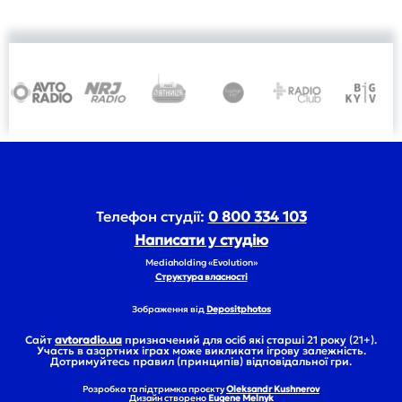
Телефон студії:
0 800 334 103
Написати у студію
Mediaholding «Evolution»
Структура власності
Зображення від
Depositphotos
Сайт
avtoradio.ua
призначений для осіб які старші 21 року (21+).
Участь в азартних іграх може викликати ігрову залежність.
Дотримуйтесь правил (принципів) відповідальної гри.
Розробка та підтримка проєкту
Oleksandr Kushnerov
Дизайн створено
Eugene Melnyk