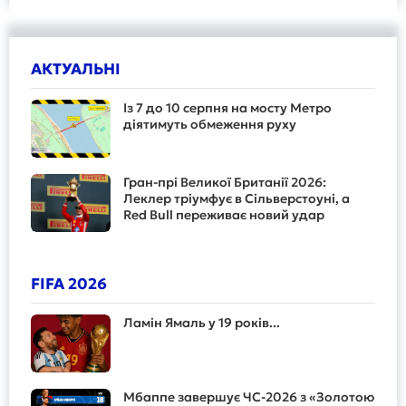
АКТУАЛЬНІ
Із 7 до 10 серпня на мосту Метро
діятимуть обмеження руху
Гран-прі Великої Британії 2026:
Леклер тріумфує в Сільверстоуні, а
Red Bull переживає новий удар
FIFA 2026
Ламін Ямаль у 19 років...
Мбаппе завершує ЧС-2026 з «Золотою