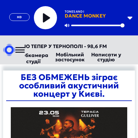
TONES AND I
DANCE MONKEY
HD
Play
Mute
ВТОРАДІО ТЕПЕР У ТЕРНОПОЛІ - 98,6 FM
Мобільний
Написати у
Вебкамера
застосунок
студію
студії
БЕЗ ОБМЕЖЕНЬ зіграє
особливий акустичний
концерт у Києві.