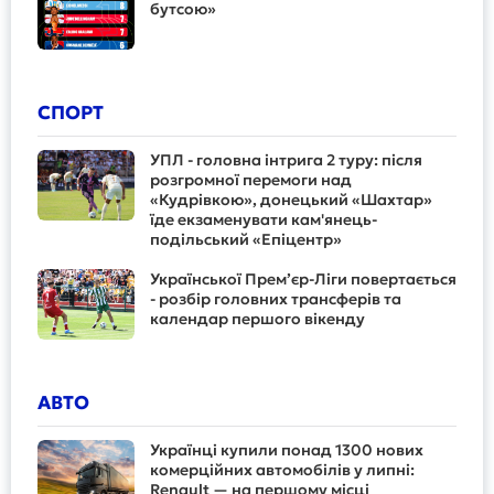
бутсою»
СПОРТ
УПЛ - головна інтрига 2 туру: після
розгромної перемоги над
«Кудрівкою», донецький «Шахтар»
їде екзаменувати кам'янець-
подільський «Епіцентр»
Української Прем’єр-Ліги повертається
- розбір головних трансферів та
календар першого вікенду
АВТО
Українці купили понад 1300 нових
комерційних автомобілів у липні:
Renault — на першому місці