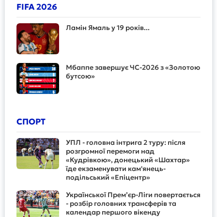
FIFA 2026
Ламін Ямаль у 19 років...
Мбаппе завершує ЧС-2026 з «Золотою
бутсою»
СПОРТ
УПЛ - головна інтрига 2 туру: після
розгромної перемоги над
«Кудрівкою», донецький «Шахтар»
їде екзаменувати кам'янець-
подільський «Епіцентр»
Української Прем’єр-Ліги повертається
- розбір головних трансферів та
календар першого вікенду