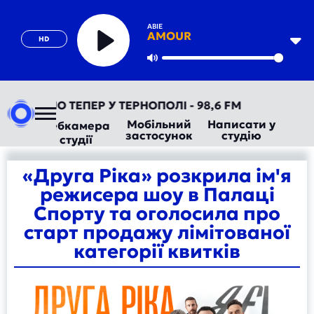
ABIE
AMOUR
HD
Play
Mute
ТОРАДІО ТЕПЕР У ТЕРНОПОЛІ - 98,6 FM
Мобільний
Написати у
Вебкамера
застосунок
студію
студії
«Друга Ріка» розкрила ім'я
режисера шоу в Палаці
Спорту та оголосила про
старт продажу лімітованої
категорії квитків