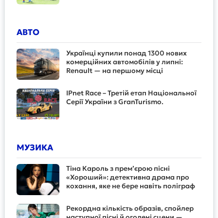
АВТО
Українці купили понад 1300 нових
комерційних автомобілів у липні:
Renault — на першому місці
IPnet Race – Третій етап Національної
Серії України з GranTurismo.
МУЗИКА
Тіна Кароль з прем’єрою пісні
«Хороший»: детективна драма про
кохання, яке не бере навіть поліграф
Рекордна кількість образів, спойлер
наступної пісні й оголені сцени —