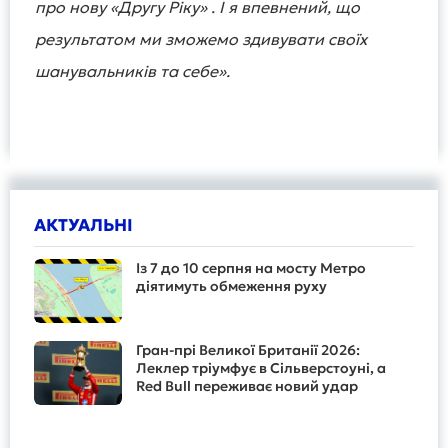
про нову «Другу Ріку» . І я впевнений, що
результатом ми зможемо здивувати своїх
шанувальників та себе».
АКТУАЛЬНІ
Із 7 до 10 серпня на мосту Метро
діятимуть обмеження руху
Гран-прі Великої Британії 2026:
Леклер тріумфує в Сільверстоуні, а
Red Bull переживає новий удар