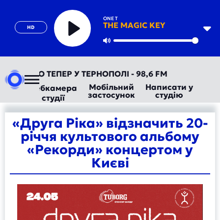
ONE T
THE MAGIC KEY
HD
Play
Mute
ТОРАДІО ТЕПЕР У ТЕРНОПОЛІ - 98,6 FM
Мобільний
Написати у
Вебкамера
застосунок
студію
студії
«Друга Ріка» відзначить 20-
річчя культового альбому
«Рекорди» концертом у
Києві