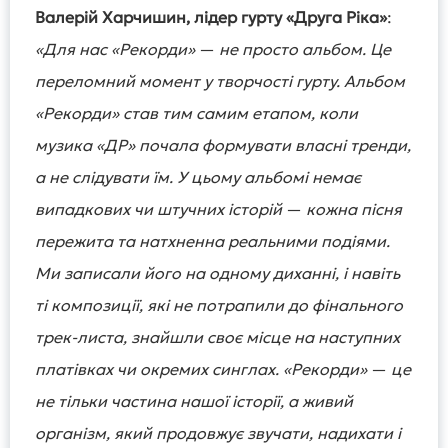
Валерій Харчишин, лідер гурту «Друга Ріка»
:
«Для нас «Рекорди»
—
не просто альбом. Це
переломний момент у творчості гурту. Альбом
«Рекорди» став тим самим етапом, коли
музика «ДР» почала формувати власні тренди,
а не слідувати їм. У цьому альбомі немає
випадкових чи штучних історій
—
кожна пісня
пережита та натхненна реальними подіями.
Ми записали його на одному диханні, і навіть
ті композиції, які не потрапили до фінального
трек-листа, знайшли своє місце на наступних
платівках чи окремих синглах. «Рекорди»
—
це
не тільки частина нашої історії, а живий
організм, який продовжує звучати, надихати і