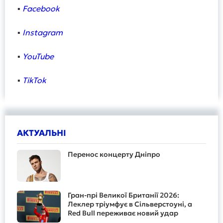
▪️
Facebook
▪️
Instagram
▪️
YouTube
▪️
TikTok
АКТУАЛЬНІ
Перенос концерту Дніпро
Гран-прі Великої Британії 2026:
Леклер тріумфує в Сільверстоуні, а
Red Bull переживає новий удар