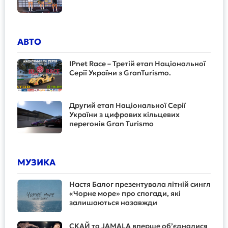
АВТО
IPnet Race – Третій етап Національної
Серії України з GranTurismo.
Другий етап Національної Серії
України з цифрових кільцевих
перегонів Gran Turismo
МУЗИКА
Настя Балог презентувала літній сингл
«Чорне море» про спогади, які
залишаються назавжди
СКАЙ та JAMALA вперше об’єдналися