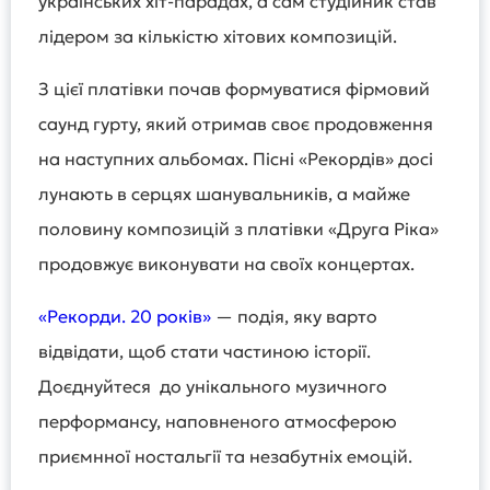
українських хіт-парадах, а сам студійник став
лідером за кількістю хітових композицій.
З цієї платівки почав формуватися фірмовий
саунд гурту, який отримав своє продовження
на наступних альбомах. Пісні «Рекордів» досі
лунають в серцях шанувальників, а майже
половину композицій з платівки «Друга Ріка»
продовжує виконувати на своїх концертах.
«Рекорди. 20 років»
— подія, яку варто
відвідати, щоб стати частиною історії.
Доєднуйтеся до унікального музичного
перформансу, наповненого атмосферою
приємнної ностальгії та незабутніх емоцій.