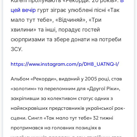
Kureni пролунають «Рекорди. 20 років».
В
цей вечір
гурт зіграє улюблені пісні «Так
мало тут тебе», «Відчиняй», «Три
хвилини» та інші, порадує гостей
сюрпризами та збере донати на потреби
ЗСУ.
https://www.instagram.com/p/DH8_UATNQ-l/
Альбом «Рекорди», виданий у 2005 році, став
«золотим» та переломним для «Другої Ріки»,
закріпивши за колективом статус одних з
найяскравіших представників української рок-
сцени. Сингл «Так мало тут тебе» 32 тижні
протримався на головних позиціях в