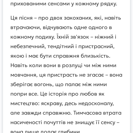
прихованими сенсами у кожному рядку.
Ця пісня – про двох закоханих, які, навіть
втрачаючи, відчувають одне одного в
кожному подиху. Їхній зв'язок – ніжний і
небезпечний, тендітний і пристрасний,
якою і має бути справжня близькість.
Навіть коли вони в розлуці чи між ними
мовчання, ця пристрасть не згасає – вона
зберігає вогонь, що палає між ними
попри все. Це історія про любов як
мистецтво: яскраву, десь недосконалу,
але завжди справжню. Тимчасова втрата
насиченості почуттів не знищує її сенсу –
вона лише додає глибини.