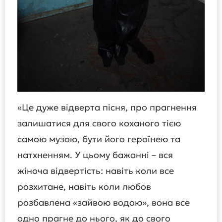
«Це дуже відверта пісня, про прагнення
залишатися для свого коханого тією
самою музою, бути його героїнею та
натхненням. У цьому бажанні – вся
жіноча відвертість: навіть коли все
розхитане, навіть коли любов
розбавлена «зайвою водою», вона все
одно прагне до нього, як до свого