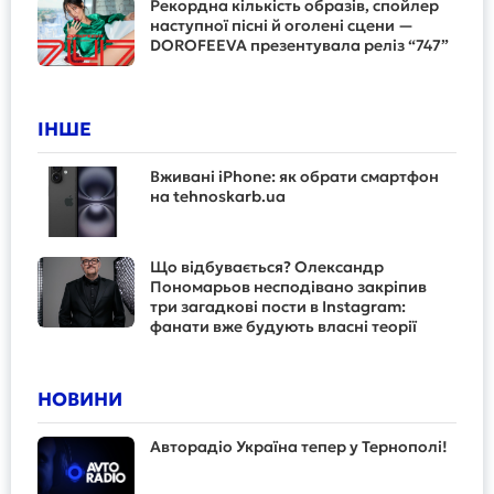
Рекордна кількість образів, спойлер
наступної пісні й оголені сцени —
DOROFEEVA презентувала реліз “747”
ІНШЕ
Вживані iPhone: як обрати смартфон
на tehnoskarb.ua
Що відбувається? Олександр
Пономарьов несподівано закріпив
три загадкові пости в Instagram:
фанати вже будують власні теорії
НОВИНИ
Авторадіо Україна тепер у Тернополі!