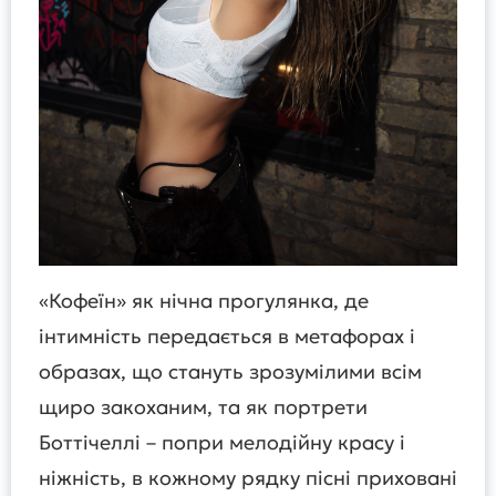
«Кофеїн» як нічна прогулянка, де
інтимність передається в метафорах і
образах, що стануть зрозумілими всім
щиро закоханим, та як портрети
Боттічеллі – попри мелодійну красу і
ніжність, в кожному рядку пісні приховані