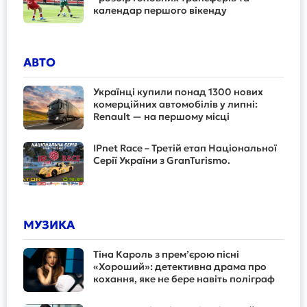
календар першого вікенду
АВТО
Українці купили понад 1300 нових
комерційних автомобілів у липні:
Renault — на першому місці
IPnet Race – Третій етап Національної
Серії України з GranTurismo.
МУЗИКА
Тіна Кароль з прем’єрою пісні
«Хороший»: детективна драма про
кохання, яке не бере навіть поліграф