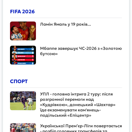
FIFA 2026
Ламін Ямаль у 19 років...
Мбаппе завершує ЧС-2026 з «Золотою
бутсою»
СПОРТ
УПЛ - головна інтрига 2 туру: після
розгромної перемоги над
«Кудрівкою», донецький «Шахтар»
їде екзаменувати кам'янець-
подільський «Епіцентр»
Української Прем’єр-Ліги повертається
- розбір головних трансферів та