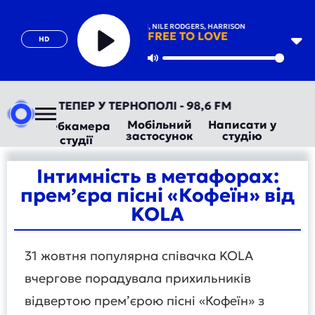
DURAN DURAN, NILE RODGERS, HARRISON
FREE TO LOVE
HD
Play
Mute
РАДІО ТЕПЕР У ТЕРНОПОЛІ - 98,6 FM
Мобільний
Написати у
Вебкамера
застосунок
студію
студії
Інтимність в метафорах:
прем’єра пісні «Кофеїн» від
KOLA
31 жовтня популярна співачка KOLA
вчергове порадувала прихильників
відвертою прем’єрою пісні «Кофеїн» з