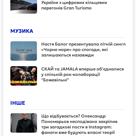
України з цифрових кільцевих
перегонів Gran Turismo
МУЗИКА
Настя Балог презентувала літній сингл
«Чорне море» про спогади, які
залишаються назавжди
СКАЙ та JAMALA вперше об’єдналися
у спільній рок-колаборації
"Божевільні"
ІНШЕ
Що відбувається? Олександр
Пономарьов несподівано закріпив
три загадкові пости в Instagram:
фанати вже будують власні теорії