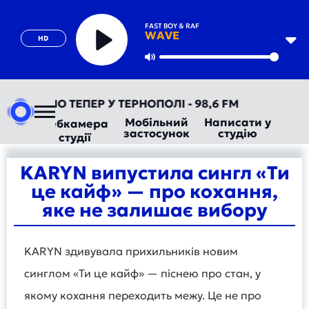
FAST BOY & RAF
WAVE
HD
Play
Mute
ВТОРАДІО ТЕПЕР У ТЕРНОПОЛІ - 98,6 FM
Мобільний
Написати у
Вебкамера
застосунок
студію
студії
KARYN випустила сингл «Ти
це кайф» — про кохання,
яке не залишає вибору
KARYN здивувала прихильників новим
синглом «Ти це кайф» — піснею про стан, у
якому кохання переходить межу. Це не про