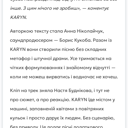
інше. З цим нічого не зробиш», — коментує
KARYN.
Авторкою тексту стала Анна Ніколайчук,
саундпродюсером — Борис Кукоба. Разом із
KARYN вони створили пісню без складних
метафор і штучної драми. Усе тримається на
чітких формулюваннях і знайомому відчутті —
коли не можеш вирватись і водночас не хочеш.
Кліп на трек зняла Настя Буднікова, і тут не
про сюжет, а про реакцію. KARYN їде містом у
машині, заповненій квітами з повітряних
кульок і просто дарує їх людям. Без сценарію,
без приводу. Це додає пісні додаткового