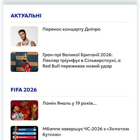
АКТУАЛЬНІ
Перенос концерту Дніпро
Гран-прі Великої Британії 2026:
Леклер тріумфує в Сільверстоуні, а
Red Bull переживає новий удар
FIFA 2026
Ламін Ямаль у 19 років...
Мбаппе завершує ЧС-2026 з «Золотою
бутсою»