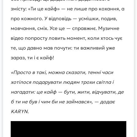
змісту: «Ти це кайф» — не лише про кохання, а
про кожного. У відповідь — усмішки, подив,
мовчання, сміх. Усе це — справжнє. Музичне
відео попросту ловить момент, коли хтось чує
те, що давно мав почути: ти важливий уже
зараз, ти і є кайф!
«Просто в такі, можна сказати, темні часи
хотілося подарувати людям трохи світла і
нагадати: це кайф — бути, жити, відчувати, де
б ти не був і чим би не займався», — додає
KARYN.