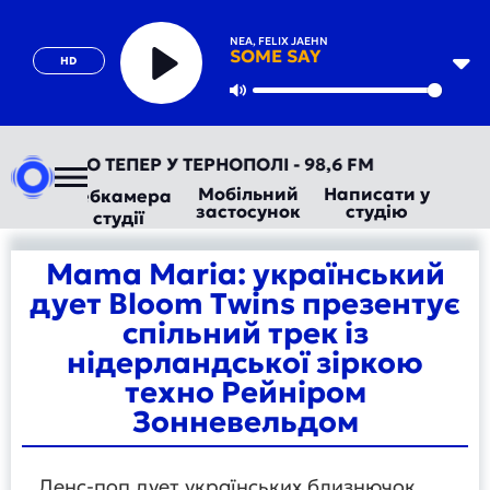
NEA, FELIX JAEHN
SOME SAY
HD
Play
Mute
ТОРАДІО ТЕПЕР У ТЕРНОПОЛІ - 98,6 FM
Мобільний
Написати у
Вебкамера
застосунок
студію
студії
Mama Maria: український
дует Bloom Twins презентує
спільний трек із
нідерландської зіркою
техно Рейніром
Зонневельдом
Денс-поп дует українських близнючок