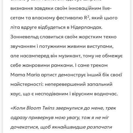
визнання завдяки своїм інноваційним live-
сетам та власному фестивалю R², який цього
літа вдруге відбудеться в Нідерландах.
Зонневельд славиться своїм жорстким техно
звучанням і потужними живими виступами,
але насамперед він музикант, тому не обмежує
себе жанровими рамками. І саме треком
Mama Maria артист демонструє інший бік своєї
майстерності: неперевершений запальний
хаус, що є несподіваним і вірусним водночас.
«Коли Bloom Twins звернулися до мене, трек
одразу привернув мою увагу, тож я не міг
дочекатися, щоб якнайшвидше розпочати