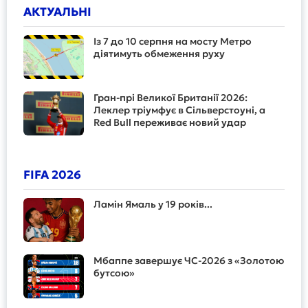
АКТУАЛЬНІ
Із 7 до 10 серпня на мосту Метро
діятимуть обмеження руху
Гран-прі Великої Британії 2026:
Леклер тріумфує в Сільверстоуні, а
Red Bull переживає новий удар
FIFA 2026
Ламін Ямаль у 19 років...
Мбаппе завершує ЧС-2026 з «Золотою
бутсою»