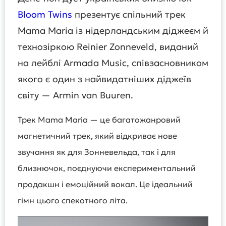
Bloom Twins
презентує спільний трек
Mama Maria із нідерландським діджеєм й
технозіркою Reinier Zonneveld, виданий
на лейблі Armada Music, співзасновником
якого є один з найвидатніших діджеїв
світу — Armin van Buuren.
Трек Mama Maria — це багатожанровий
магнетичний трек, який відкриває нове
звучання як для Зонневельда, так і для
близнючок, поєднуючи експериментальний
продакшн і емоційний вокал. Це ідеальний
гімн цього спекотного літа.