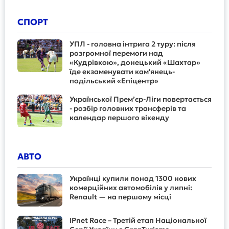
СПОРТ
УПЛ - головна інтрига 2 туру: після
розгромної перемоги над
«Кудрівкою», донецький «Шахтар»
їде екзаменувати кам'янець-
подільський «Епіцентр»
Української Прем’єр-Ліги повертається
- розбір головних трансферів та
календар першого вікенду
АВТО
Українці купили понад 1300 нових
комерційних автомобілів у липні:
Renault — на першому місці
IPnet Race – Третій етап Національної