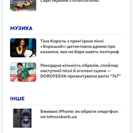
Серії України з GranTurismo.
МУЗИКА
Тіна Кароль з прем’єрою пісні
«Хороший»: детективна драма про
кохання, яке не бере навіть поліграф
Рекордна кількість образів, спойлер
наступної пісні й оголені сцени —
DOROFEEVA презентувала реліз “747”
ІНШЕ
Вживані iPhone: як обрати смартфон
на tehnoskarb.ua