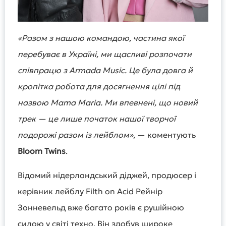
«Разом з нашою командою, частина якої
перебуває в Україні, ми щасливі розпочати
співпрацю з Armada Music. Це була довга й
кропітка робота для досягнення цілі під
назвою Mama Maria. Ми впевнені, що новий
трек — це лише початок нашої творчої
подорожі разом із лейблом»
, — коментують
Bloom Twins
.
Відомий нідерландський діджей, продюсер і
керівник лейблу Filth on Acid Рейнір
Зонневельд вже багато років є рушійною
силою у світі техно. Він здобув широке