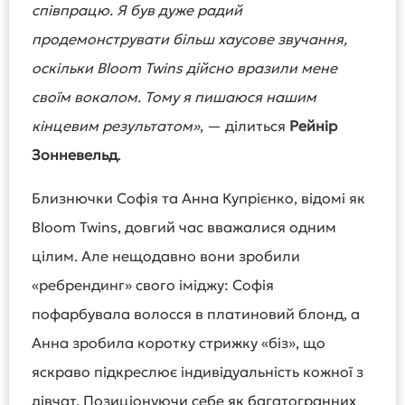
співпрацю. Я був дуже радий
продемонструвати більш хаусове звучання,
оскільки Bloom Twins дійсно вразили мене
своїм вокалом. Тому я пишаюся нашим
кінцевим результатом»
, — ділиться
Рейнір
Зонневельд
.
Близнючки Софія та Анна Купрієнко, відомі як
Bloom Twins, довгий час вважалися одним
цілим. Але нещодавно вони зробили
«ребрендинг» свого іміджу: Софія
пофарбувала волосся в платиновий блонд, а
Анна зробила коротку стрижку «біз», що
яскраво підкреслює індивідуальність кожної з
дівчат. Позиціонуючи себе як багатогранних