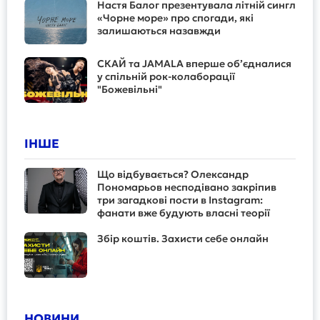
Настя Балог презентувала літній сингл
«Чорне море» про спогади, які
залишаються назавжди
СКАЙ та JAMALA вперше об’єдналися
у спільній рок-колаборації
"Божевільні"
ІНШЕ
Що відбувається? Олександр
Пономарьов несподівано закріпив
три загадкові пости в Instagram:
фанати вже будують власні теорії
Збір коштів. Захисти себе онлайн
НОВИНИ