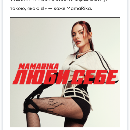
такою, якою є!» — каже MamaRika.