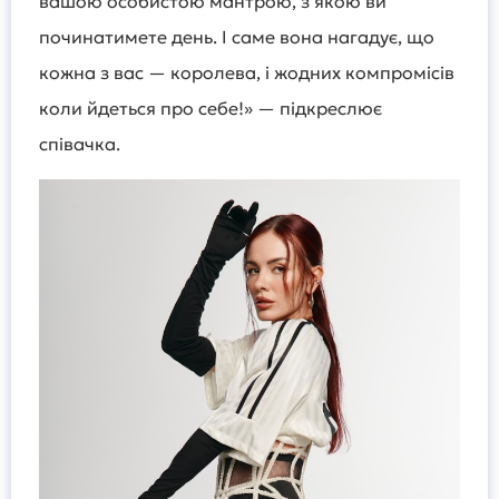
вашою особистою мантрою, з якою ви
починатимете день. І саме вона нагадує, що
кожна з вас — королева, і жодних компромісів
коли йдеться про себе!» — підкреслює
співачка.