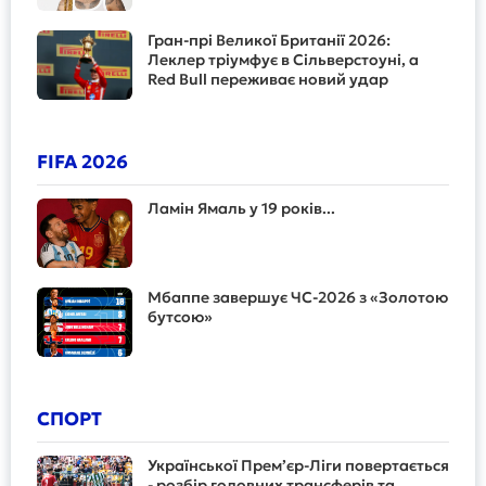
Гран-прі Великої Британії 2026:
Леклер тріумфує в Сільверстоуні, а
Red Bull переживає новий удар
FIFA 2026
Ламін Ямаль у 19 років...
Мбаппе завершує ЧС-2026 з «Золотою
бутсою»
СПОРТ
Української Прем’єр-Ліги повертається
- розбір головних трансферів та