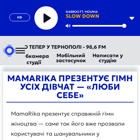
NABBOO FT. MOUNIA
SLOW DOWN
HD
Play
Mute
ОРАДІО ТЕПЕР У ТЕРНОПОЛІ - 98,6 FM
Мобільний
Написати у
Вебкамера
застосунок
студію
студії
MAMARIKA ПРЕЗЕНТУЄ ГІМН
УСІХ ДІВЧАТ — «ЛЮБИ
СЕБЕ»
MamaRika презентує справжній гімн
жіноцтва — саме так його вже прозвали
користувачі та шанувальники у