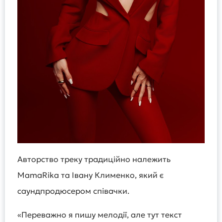
Авторство треку традиційно належить
MamaRika та Івану Клименко, який є
саундпродюсером співачки.
«Переважно я пишу мелодії, але тут текст