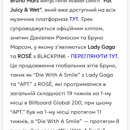
Bruno Mars
випустили новий сингл
"Fat
Juicy & Wet"
, який вже доступний на всіх
музичних платформах
ТУТ
. Трек
супроводжується офіційним кліпом,
знятим Даніелем Рамосом та Бруно
Марсом, у якому з’являються
Lady Gaga
та
ROSÉ
з BLACKPINK -
ПЕРЕГЛЯНУТИ ТУТ
.
Це продовження глобальних хітів Бруно,
таких як “Die With A Smile” з Lady Gaga
та “APT.” з ROSÉ, які протрималися в
загальній складності 19 тижнів на 1-му
місці в Billboard Global 200, при цьому
“APT.” був на 1-му місці протягом 11
тижнів, а “Die With A Smile” — протягом 8