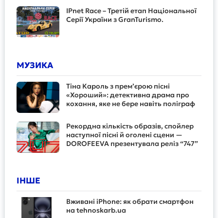
IPnet Race – Третій етап Національної
Серії України з GranTurismo.
МУЗИКА
Тіна Кароль з прем’єрою пісні
«Хороший»: детективна драма про
кохання, яке не бере навіть поліграф
Рекордна кількість образів, спойлер
наступної пісні й оголені сцени —
DOROFEEVA презентувала реліз “747”
ІНШЕ
Вживані iPhone: як обрати смартфон
на tehnoskarb.ua