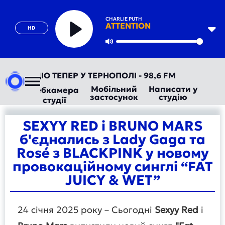
CHARLIE PUTH
ATTENTION
HD
Play
Mute
ВТОРАДІО ТЕПЕР У ТЕРНОПОЛІ - 98,6 FM
Мобільний
Написати у
Вебкамера
застосунок
студію
студії
SEXYY RED і BRUNO MARS
б'єднались з Lady Gaga та
Rosé з BLACKPINK у новому
провокаційному синглі “FAT
JUICY & WET”
24 січня 2025 року – Сьогодні
Sexyy Red
і