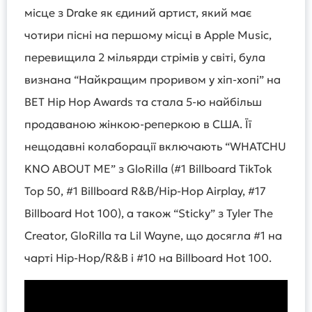
місце з Drake як єдиний артист, який має
чотири пісні на першому місці в Apple Music,
перевищила 2 мільярди стрімів у світі, була
визнана “Найкращим проривом у хіп-хопі” на
BET Hip Hop Awards та стала 5-ю найбільш
продаваною жінкою-реперкою в США. Її
нещодавні колаборації включають “WHATCHU
KNO ABOUT ME” з GloRilla (#1 Billboard TikTok
Top 50, #1 Billboard R&B/Hip-Hop Airplay, #17
Billboard Hot 100), а також “Sticky” з Tyler The
Creator, GloRilla та Lil Wayne, що досягла #1 на
чарті Hip-Hop/R&B і #10 на Billboard Hot 100.