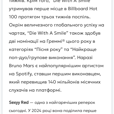
тижнів. Крім того, “Die With A Smile”
утримував перше місце в Billboard Hot
100 протягом трьох тижнів поспіль.
Окрім величезного глобального успіху на
чартах, “Die With A Smile” також здобув
дві номінації на Греммі® цього року в
категоріях “Пісня року” та “Найкраще
поп-дуо/групове виконання”. Наразі
Bruno Mars є найпопулярнішим артистом
на Spotify, ставши першим виконавцем,
який перевищив 140 мільйонів місячних
слухачів на платформі.
Sexyy Red
— одна з найгарячіших реперок
сьогодні. У 2024 році вона поділила перше