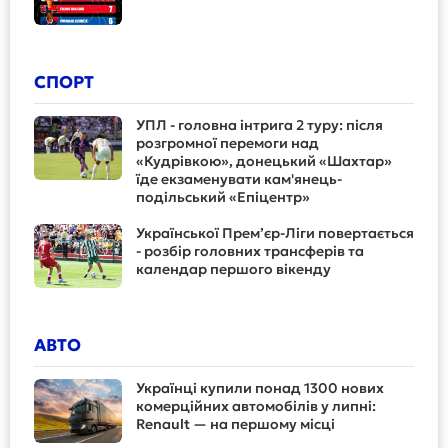
СПОРТ
УПЛ - головна інтрига 2 туру: після
розгромної перемоги над
«Кудрівкою», донецький «Шахтар»
їде екзаменувати кам'янець-
подільський «Епіцентр»
Української Прем’єр-Ліги повертається
- розбір головних трансферів та
календар першого вікенду
АВТО
Українці купили понад 1300 нових
комерційних автомобілів у липні:
Renault — на першому місці