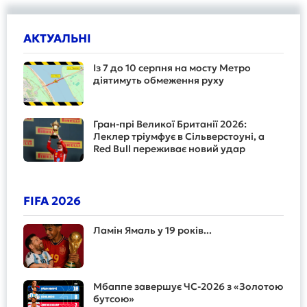
АКТУАЛЬНІ
Із 7 до 10 серпня на мосту Метро
діятимуть обмеження руху
Гран-прі Великої Британії 2026:
Леклер тріумфує в Сільверстоуні, а
Red Bull переживає новий удар
FIFA 2026
Ламін Ямаль у 19 років...
Мбаппе завершує ЧС-2026 з «Золотою
бутсою»