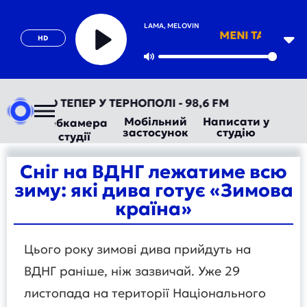
LAMA, MELOVIN
MENI TAK TREBA
HD
Play
Mute
ОРАДІО ТЕПЕР У ТЕРНОПОЛІ - 98,6 FM
Мобільний
Написати у
Вебкамера
застосунок
студію
студії
Сніг на ВДНГ лежатиме всю
зиму: які дива готує «Зимова
країна»
Цього року зимові дива прийдуть на
ВДНГ раніше, ніж зазвичай. Уже 29
листопада на території Національного