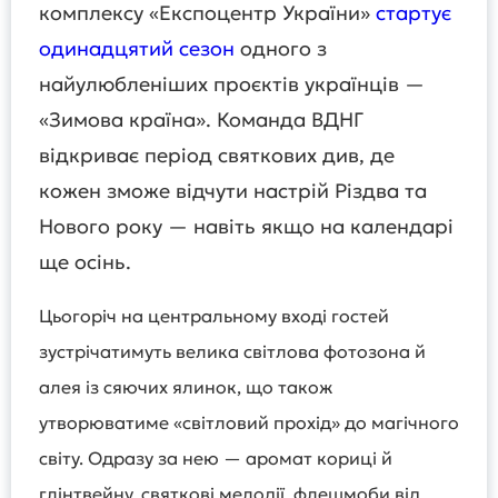
комплексу «Експоцентр України»
стартує
одинадцятий сезон
одного з
найулюбленіших проєктів українців —
«Зимова країна». Команда ВДНГ
відкриває період святкових див, де
кожен зможе відчути настрій Різдва та
Нового року — навіть якщо на календарі
ще осінь.
Цьогоріч на центральному вході гостей
зустрічатимуть велика світлова фотозона й
алея із сяючих ялинок, що також
утворюватиме «світловий прохід» до магічного
світу. Одразу за нею — аромат кориці й
глінтвейну, святкові мелодії, флешмоби від