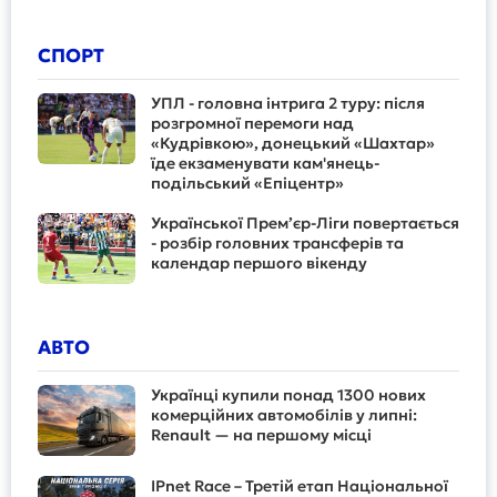
СПОРТ
УПЛ - головна інтрига 2 туру: після
розгромної перемоги над
«Кудрівкою», донецький «Шахтар»
їде екзаменувати кам'янець-
подільський «Епіцентр»
Української Прем’єр-Ліги повертається
- розбір головних трансферів та
календар першого вікенду
АВТО
Українці купили понад 1300 нових
комерційних автомобілів у липні:
Renault — на першому місці
IPnet Race – Третій етап Національної