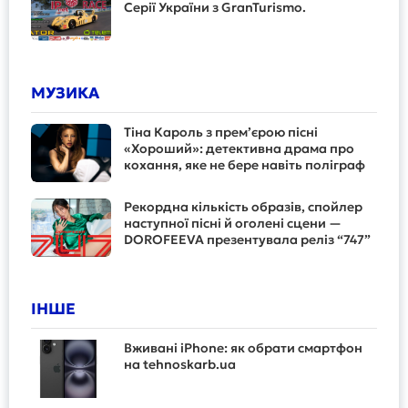
Серії України з GranTurismo.
МУЗИКА
Тіна Кароль з прем’єрою пісні
«Хороший»: детективна драма про
кохання, яке не бере навіть поліграф
Рекордна кількість образів, спойлер
наступної пісні й оголені сцени —
DOROFEEVA презентувала реліз “747”
ІНШЕ
Вживані iPhone: як обрати смартфон
на tehnoskarb.ua