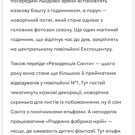
посередині льодової арени встановлять
казкову башту з годинником, а поруч —
новорічний потяг, який стане однією з
головних фотозон сезону. Ще один магічний
годинник, що відлічує час до див, закріплять
на центральному павільйоні Експоцентру.
Також переїде «Резиденція Санти» — цього
року вона стане ще більшою й прийматиме
відвідувачів у павільйоні №1. Тут гостей
чекатимуть казкові декорації, новорічна
скринька для листів із побажаннями, ну й сам
Санта з помічниками-ельфами. А неподалік
працюватиме «Різдвяна фабрика мрій» —
місце, де оживають дитячі фантазії. Тут ельфи