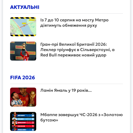
АКТУАЛЬНІ
Із 7 до 10 серпня на мосту Метро
діятимуть обмеження руху
Гран-прі Великої Британії 2026:
Леклер тріумфує в Сільверстоуні, а
Red Bull переживає новий удар
FIFA 2026
Ламін Ямаль у 19 років...
Мбаппе завершує ЧС-2026 з «Золотою
бутсою»