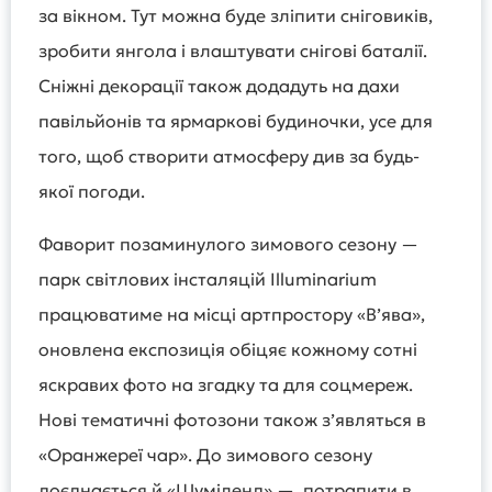
за вікном. Тут можна буде зліпити сніговиків,
зробити янгола і влаштувати снігові баталії.
Сніжні декорації також додадуть на дахи
павільйонів та ярмаркові будиночки, усе для
того, щоб створити атмосферу див за будь-
якої погоди.
Фаворит позаминулого зимового сезону —
парк світлових інсталяцій Illuminarium
працюватиме на місці артпростору «Вʼява»,
оновлена експозиція обіцяє кожному сотні
яскравих фото на згадку та для соцмереж.
Нові тематичні фотозони також з’являться в
«Оранжереї чар». До зимового сезону
доєднається й «Шуміленд» — потрапити в