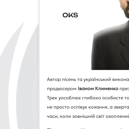
Автор пісень та український викон
продюсером
Іваном Клименко
през
Трек уособлює глибоко особисте та 
не просто оспівує кохання, а зверта
часи, коли зовнішній світ охоплени