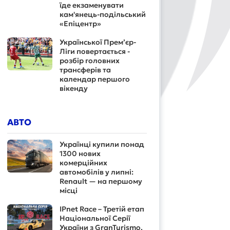
їде екзаменувати
кам'янець-подільський
«Епіцентр»
Української Прем’єр-
Ліги повертається -
розбір головних
трансферів та
календар першого
вікенду
АВТО
Українці купили понад
1300 нових
комерційних
автомобілів у липні:
Renault — на першому
місці
IPnet Race – Третій етап
Національної Серії
України з GranTurismo.