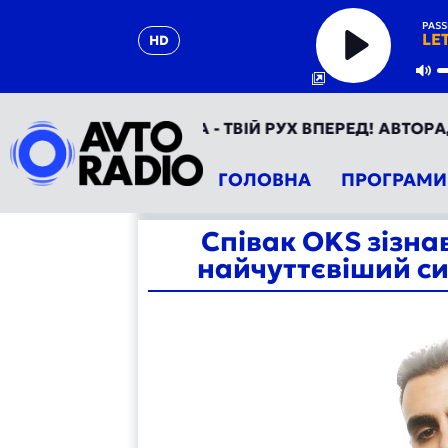
PASS
LE
HD
Play
Mu
АВТОРАДІО УКРАЇНА - ТВІЙ РУХ ВПЕРЕД! АВТОРАДІО 
ГОЛОВНА
ПРОГРАМИ
Співак OKS зізна
найчуттєвіший си