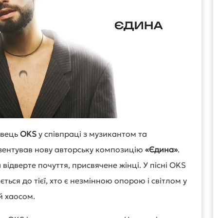
авець
OKS
у співпраці з музикантом та
ентував нову авторську композицію
«Єдина»
.
відверте почуття, присвячене жінці. У пісні OKS
ється до тієї, хто є незмінною опорою і світлом у
й хаосом.