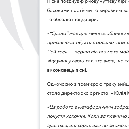
Пісня поєднує фірмову чуттєву ліри
басовими партіями та виразним во
та абсолютної довіри.
«“Єдина” має для мене особливе зна
присвячена тій, хто є абсолютним с
Цей трек — перша пісня з мого май
відлуння у серці тих, хто знає, що 
виконавець пісні.
Одночасно з прем’єрою треку вийш
стала директорка артиста –
Юлія 
«Ця робота є метафоричним зображ
почуття кохання. Коли за плечима 
здається, що серце вже не зможе лю