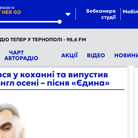
ENGER 10
Вебкамера
Мобіл
T HER GO
студії
te
ТЕПЕР У ТЕРНОПОЛІ - 98,6 FM
ЧАРТ
АКЦІЇ
ВІДЕО
НОВИН
АВТОРАДІО
вся у коханні та випустив
нгл осені – пісня «Єдина»