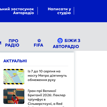
ьний застосунок
Написати у
Авторадіо
студію
БІЖИ З
ПРО
⚽
И
РАДІО
FIFA
АВТОРАДІО
АКТУАЛЬНІ
Із 7 до 10 серпня на
мосту Метро діятимуть
обмеження руху
Гран-прі Великої
Британії 2026: Леклер
тріумфує в
Сільверстоуні, а Red