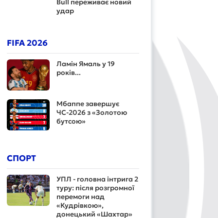
Bull переживає новий
удар
FIFA 2026
Ламін Ямаль у 19
років...
Мбаппе завершує
ЧС-2026 з «Золотою
бутсою»
СПОРТ
УПЛ - головна інтрига 2
туру: після розгромної
перемоги над
«Кудрівкою»,
донецький «Шахтар»