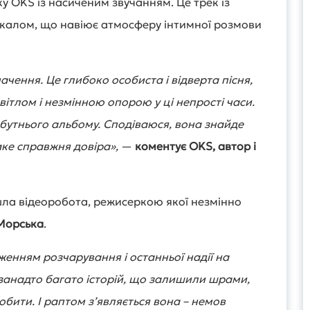
ку OKS із насиченим звучанням. Це трек із
калом, що навіює атмосферу інтимної розмови
чення. Це глибоко особиста і відверта пісня,
вітлом і незмінною опорою у ці непрості часи.
бутнього альбому. Сподіваюся, вона знайде
таке справжня довіра»,
—
коментує OKS, автор і
ла відеоробота, режисеркою якої незмінно
Морська
.
енням розчарування і останньої надії на
занадто багато історій, що залишили шрами,
бити. І раптом з’являється вона – немов