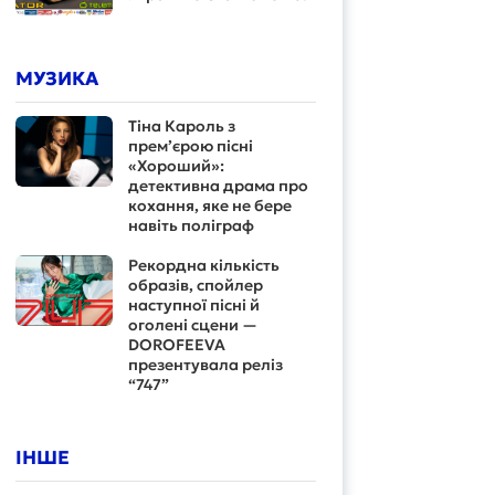
МУЗИКА
Тіна Кароль з
прем’єрою пісні
«Хороший»:
детективна драма про
кохання, яке не бере
навіть поліграф
Рекордна кількість
образів, спойлер
наступної пісні й
оголені сцени —
DOROFEEVA
презентувала реліз
“747”
ІНШЕ