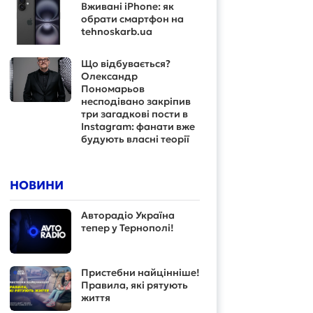
Вживані iPhone: як
обрати смартфон на
tehnoskarb.ua
Що відбувається?
Олександр
Пономарьов
несподівано закріпив
три загадкові пости в
Instagram: фанати вже
будують власні теорії
НОВИНИ
Авторадіо Україна
тепер у Тернополі!
Пристебни найцінніше!
Правила, які рятують
життя