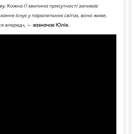
ву. Кожна її хвилина присутності заливає
охання існує у паралельних світах, воно живе,
ся вперед»
, —
зазначає Юлія.