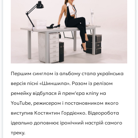
Першим синглом із альбому стала українська
версія пісні «Шиншила». Разом із релізом
ремейку відбулася й премʼєра кліпу на
YouTube, режисером і постановником якого
виступив Костянтин Гордієнко. Відеоробота
ідеально доповнює іронічний настрій самого
треку.