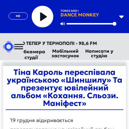
TONES AND I
DANCE MONKEY
HD
Play
Mute
ТОРАДІО ТЕПЕР У ТЕРНОПОЛІ - 98,6 FM
Мобільний
Написати у
Вебкамера
застосунок
студію
студії
Тіна Кароль переспівала
українською «Шиншилу» Та
презентує ювілейний
альбом «Кохання. Сльози.
Маніфест»
19 грудня відкривається