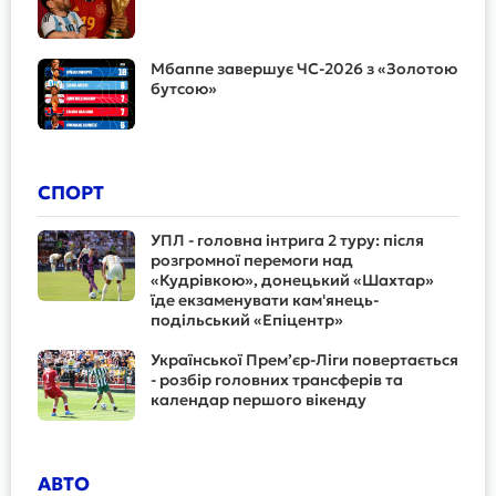
Мбаппе завершує ЧС-2026 з «Золотою
бутсою»
СПОРТ
УПЛ - головна інтрига 2 туру: після
розгромної перемоги над
«Кудрівкою», донецький «Шахтар»
їде екзаменувати кам'янець-
подільський «Епіцентр»
Української Прем’єр-Ліги повертається
- розбір головних трансферів та
календар першого вікенду
АВТО