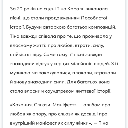
За 20 років на сцені Тіна Кароль виконала
пісні, що стали продовженням її особистої
історії. Будучи авторкою багатьох композицій,
Тіна завжди співала про те, що проживала у
власному житті: про любов, втрати, силу,
стійкість і віру. Саме тому її пісні завжди
знаходили відгук у серцях мільйонів людей. З її
музикою ми закохувалися, плакали, втрачали
й знову знаходили сили. Для багатьох вона
стала власним саундтреком життєвої історії.
«Кохання. Сльози. Маніфест» — альбом про
любов як опору, про сльози як досвід і про
внутрішній маніфест як силу жінки», — Тіна