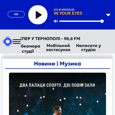
KYLIE MINOGUE
IN YOUR EYES
HD
Play
Mute
ЕПЕР У ТЕРНОПОЛІ - 98,6 FM
Мобільний
Написати у
Вебкамера
застосунок
студію
студії
Новини | Музика