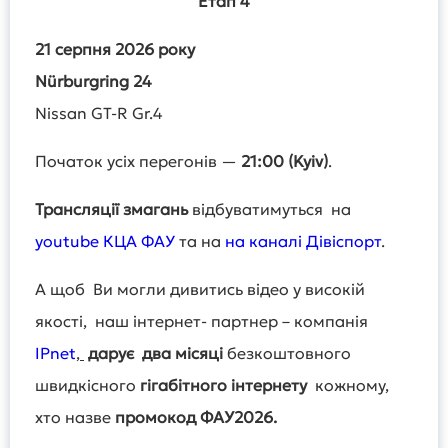
Етап
4
21
серпня
2026
року
Nürburgring 24
Nissan GT-R Gr.4
Початок усіх перегонів —
21:00 (Kyiv)
.
Трансляції змагань
відбуватимуться на
youtube КЦА ФАУ
та на
на каналі Дівіспорт
.
А щоб Ви могли дивитись відео у високій
якості, наш інтернет- партнер – компанія
IPnet
,
дарує
два місяці
безкоштовного
швидкісного
гігабітного інтернету
кожному,
хто назве
промокод ФАУ2026.