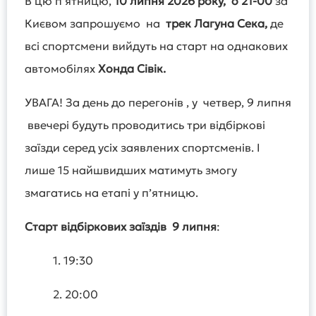
В цю п’ятницю,
10 липня 2026 року, о 21-00
за
Києвом запрошуємо на
трек Лагуна Сека,
де
всі спортсмени вийдуть на старт на однакових
автомобілях
Хонда Сівік.
УВАГА! За день до перегонів , у четвер, 9 липня
ввечері будуть проводитись три відбіркові
заїзди серед усіх заявлених спортсменів. І
лише 15 найшвидших матимуть змогу
змагатись на етапі у п’ятницю.
Старт відбіркових заїздів 9 липня
:
1. 19:30
2. 20:00