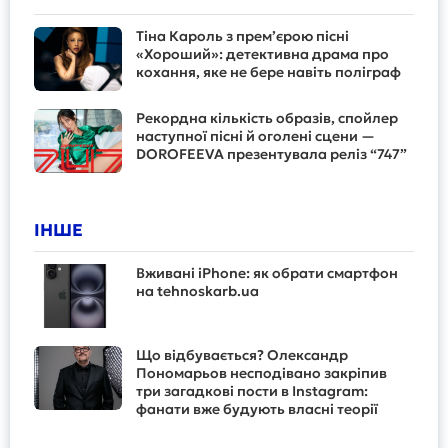
Тіна Кароль з прем’єрою пісні
«Хороший»: детективна драма про
кохання, яке не бере навіть поліграф
Рекордна кількість образів, спойлер
наступної пісні й оголені сцени —
DOROFEEVA презентувала реліз “747”
ІНШЕ
Вживані iPhone: як обрати смартфон
на tehnoskarb.ua
Що відбувається? Олександр
Пономарьов несподівано закріпив
три загадкові пости в Instagram:
фанати вже будують власні теорії