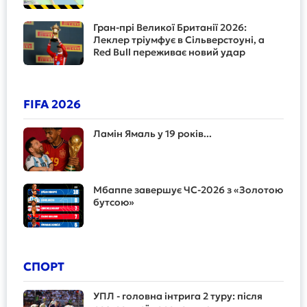
Гран-прі Великої Британії 2026:
Леклер тріумфує в Сільверстоуні, а
Red Bull переживає новий удар
FIFA 2026
Ламін Ямаль у 19 років...
Мбаппе завершує ЧС-2026 з «Золотою
бутсою»
СПОРТ
УПЛ - головна інтрига 2 туру: після