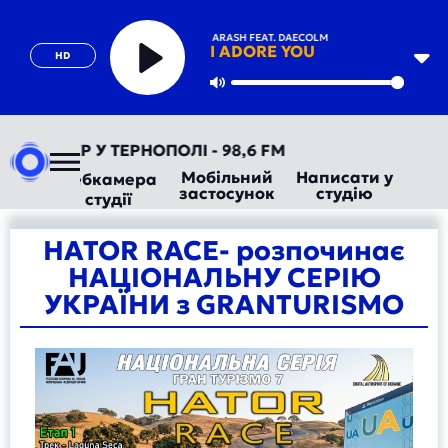
HUGEL X TOPIC X ARASH FEAT. DAECOLM
I ADORE YOU
HD
Play
Mute
О ТЕПЕР У ТЕРНОПОЛІ - 98,6 FM
Мобільний
Написати у
Вебкамера
застосунок
студію
студії
HATOR RACE- розпочинає
НАЦІОНАЛЬНУ СЕРІЮ
УКРАЇНИ з GRANTURISMO