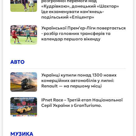
розгромної перемоги над
«Кудрівкою», донецький «Шахтар»
їде екзаменувати кам'янець-
подільський «Епіцентр»
Української Прем’єр-Ліги повертається
- розбір головних трансферів та
календар першого вікенду
АВТО
Українці купили понад 1300 нових
комерційних автомобілів у липні:
Renault — на першому місці
IPnet Race – Третій етап Національної
Серії України з GranTurismo.
МУЗИКА