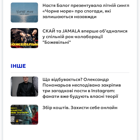
Настя Балог презентувала літній сингл
«Чорне море» про спогади, які
залишаються назавжди
СКАЙ та JAMALA вперше об’єдналися
у спільній рок-колаборації
"Божевільні"
ІНШЕ
Що відбувається? Олександр
Пономарьов несподівано закріпив
три загадкові пости в Instagram:
фанати вже будують власні теорії
Збір коштів. Захисти себе онлайн