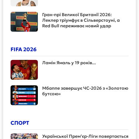
Гран-прі Великої Британії 2026:
Леклер тріумфує в Сільверстоуні, а
Red Bull переживає новий удар
FIFA 2026
Ламін Ямаль у 19 років...
Мбаппе завершує ЧС-2026 з «Золотою
бутсою»
СПОРТ
Української Прем’єр-Ліги повертається