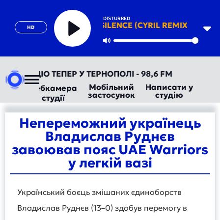
DISTURBED
THE SOUND OF SILENCE (CYRIL REMIX)
HD
Play
Mute
ВТОРАДІО ТЕПЕР У ТЕРНОПОЛІ - 98,6 FM
Мобільний
Написати у
Вебкамера
застосунок
студію
студії
Непереможний українець
Владислав Руднєв
завоював пояс UAE Warriors
у легкій вазі
Український боєць змішаних єдиноборств
Владислав Руднєв (13–0) здобув перемогу в