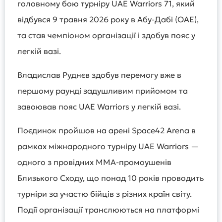
головному бою турніру UAE Warriors 71, який
відбувся 9 травня 2026 року в Абу-Дабі (ОАЕ),
та став чемпіоном організації і здобув пояс у
легкій вазі.
Владислав Руднєв здобув перемогу вже в
першому раунді задушливим прийомом та
завоював пояс UAE Warriors у легкій вазі.
Поєдинок пройшов на арені Space42 Arena в
рамках міжнародного турніру UAE Warriors —
одного з провідних MMA-промоушенів
Близького Сходу, що понад 10 років проводить
турніри за участю бійців з різних країн світу.
Події організації транслюються на платформі