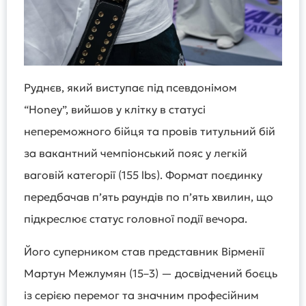
Руднєв, який виступає під псевдонімом
“Honey”, вийшов у клітку в статусі
непереможного бійця та провів титульний бій
за вакантний чемпіонський пояс у легкій
ваговій категорії (155 lbs). Формат поєдинку
передбачав п’ять раундів по п’ять хвилин, що
підкреслює статус головної події вечора.
Його суперником став представник Вірменії
Мартун Межлумян (15–3) — досвідчений боєць
із серією перемог та значним професійним