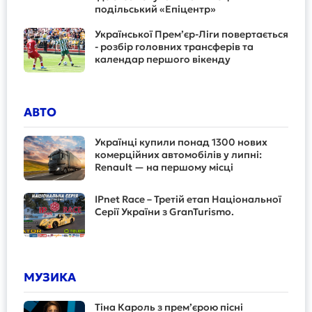
подільський «Епіцентр»
Української Прем’єр-Ліги повертається
- розбір головних трансферів та
календар першого вікенду
АВТО
Українці купили понад 1300 нових
комерційних автомобілів у липні:
Renault — на першому місці
IPnet Race – Третій етап Національної
Серії України з GranTurismo.
МУЗИКА
Тіна Кароль з прем’єрою пісні