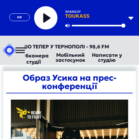
SHANGUY
TOUKASS
HD
Play
Mute
ВТОРАДІО ТЕПЕР У ТЕРНОПОЛІ - 98,6 FM
Мобільний
Написати у
Вебкамера
застосунок
студію
студії
Образ Усика на прес-
конференції