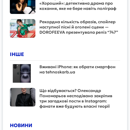
«Хороший»: детективна драма про
кохання, яке не бере навіть поліграф
Рекордна кількість образів, спойлер
наступної пісні й оголені сцени —
DOROFEEVA презентувала реліз “747”
ІНШЕ
Вживані iPhone: як обрати смартфон
на tehnoskarb.ua
Що відбувається? Олександр
Пономарьов несподівано закріпив
три загадкові пости в Instagram:
фанати вже будують власні теорії
НОВИНИ