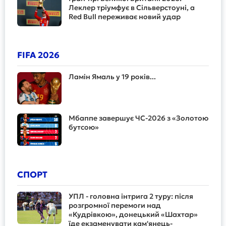
Леклер тріумфує в Сільверстоуні, а
Red Bull переживає новий удар
FIFA 2026
Ламін Ямаль у 19 років...
Мбаппе завершує ЧС-2026 з «Золотою
бутсою»
СПОРТ
УПЛ - головна інтрига 2 туру: після
розгромної перемоги над
«Кудрівкою», донецький «Шахтар»
їде екзаменувати кам'янець-