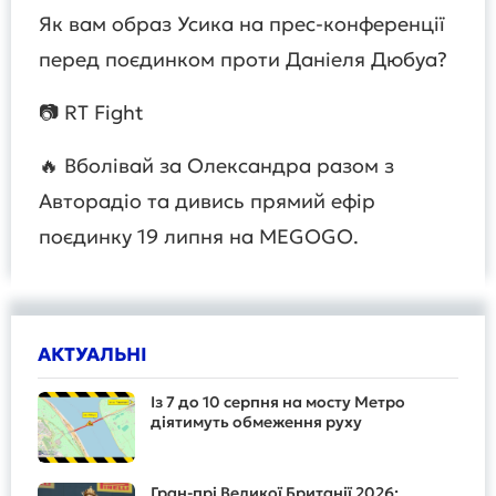
Як вам образ Усика на прес-конференції
перед поєдинком проти Даніеля Дюбуа?
📷 RT Fight
🔥 Вболівай за Олександра разом з
Авторадіо та дивись прямий ефір
поєдинку 19 липня на MEGOGO.
АКТУАЛЬНІ
Із 7 до 10 серпня на мосту Метро
діятимуть обмеження руху
Гран-прі Великої Британії 2026: