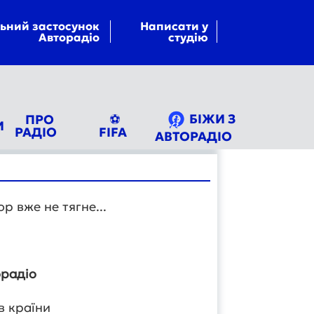
ьний застосунок
Написати у
Авторадіо
студію
БІЖИ З
ПРО
⚽
И
РАДІО
FIFA
АВТОРАДІО
р вже не тягне...
торадіо
в країни