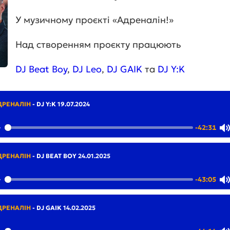
У музичному проєкті «Адреналін!»
Над створенням проєкту працюють
DJ Beat Boy
,
DJ Leo
,
DJ GAIK
та
DJ Y:K
ДРЕНАЛІН
-
DJ Y:K 19.07.2024
-42:31
Play
ДРЕНАЛІН
-
DJ BEAT BOY 24.01.2025
-43:05
Play
ДРЕНАЛІН
-
DJ GAIK 14.02.2025