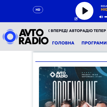
REGA
HI
HD
Play
Mu
О УКРАЇНА - ТВІЙ РУХ ВПЕРЕД! АВТОРАДІО ТЕПЕР У Т
ГОЛОВНА
ПРОГРАМИ