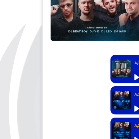
А
А
А