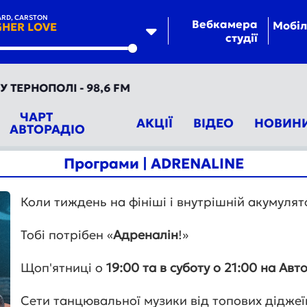
RD, CARSTON
Вебкамера
Мобіл
GHER LOVE
студії
te
ЕРНОПОЛІ - 98,6 FM
ЧАРТ
АКЦІЇ
ВІДЕО
НОВИН
АВТОРАДІО
Програми | ADRENALINE
Коли тиждень на фініші і внутрішній акумулято
Тобі потрібен «
Адреналін
!»
Щоп'ятниці о
19:00 та в суботу о 21:00 на Ав
Сети танцювальної музики від топових діджеї