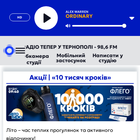
ALEX WARREN
ORDINARY
HD
Play
Mute
Д! АВТОРАДІО ТЕПЕР У ТЕРНОПОЛІ - 98,6 FM
Мобільний
Написати у
Вебкамера
застосунок
студію
студії
Акції | «10 тисяч кроків»
Літо – час теплих прогулянок та активного
відпочинку!