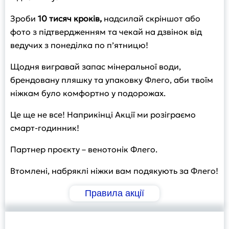
Зроби
10 тисяч кроків,
надсилай скріншот або
фото з підтвердженням та чекай на дзвінок від
ведучих з понеділка по п’ятницю!
Щодня вигравай запас мінеральної води,
брендовану пляшку та упаковку Флего, аби твоїм
ніжкам було комфортно у подорожах.
Це ще не все! Наприкінці Акції ми розіграємо
смарт-годинник!
Партнер проєкту – венотонiк Флего.
Втомлені, набряклі ніжки вам подякують за Флего!
Правила акції