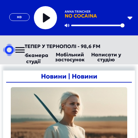
ANNA TRINCHER
NO COCAINA
HD
Play
Mute
О ТЕПЕР У ТЕРНОПОЛІ - 98,6 FM
Мобільний
Написати у
Вебкамера
застосунок
студію
студії
Новини | Новини