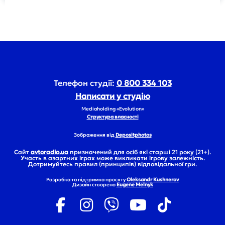
Телефон студії:
0 800 334 103
Написати у студію
Mediaholding «Evolution»
Структура власності
Зображення від
Depositphotos
Сайт
avtoradio.ua
призначений для осіб які старші 21 року (21+).
Участь в азартних іграх може викликати ігрову залежність.
Дотримуйтесь правил (принципів) відповідальної гри.
Розробка та підтримка проєкту
Oleksandr Kushnerov
Дизайн створено
Eugene Melnyk