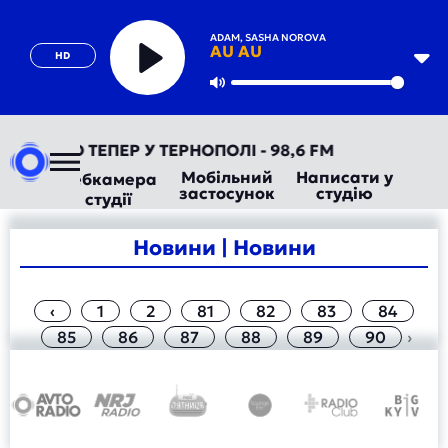
ADAM, SASHA NOROVA
AU AU
HD
Play
Mute
ВТОРАДІО ТЕПЕР У ТЕРНОПОЛІ - 98,6 FM
Мобільний
Написати у
Вебкамера
застосунок
студію
студії
Новини | Новини
‹
1
2
81
82
83
84
85
86
87
88
89
90
›